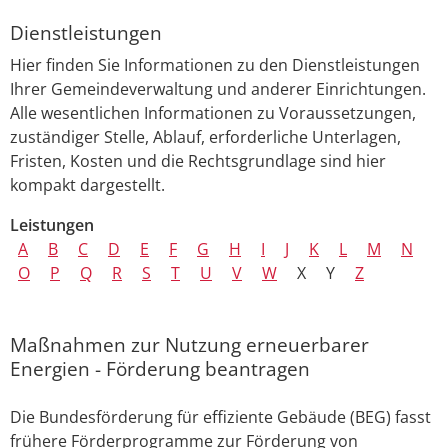
Dienstleistungen
Hier finden Sie Informationen zu den Dienstleistungen
Ihrer Gemeindeverwaltung und anderer Einrichtungen.
Alle wesentlichen Informationen zu Voraussetzungen,
zuständiger Stelle, Ablauf, erforderliche Unterlagen,
Fristen, Kosten und die Rechtsgrundlage sind hier
kompakt dargestellt.
Leistungen
A
B
C
D
E
F
G
H
I
J
K
L
M
N
O
P
Q
R
S
T
U
V
W
X
Y
Z
Maßnahmen zur Nutzung erneuerbarer
Energien - Förderung beantragen
Die Bundesförderung für effiziente Gebäude
(
BEG)
fasst
frühere Förderprogramme zur Förderung von