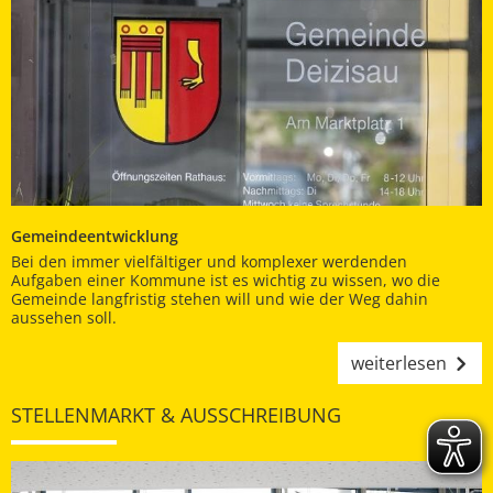
Gemeindeentwicklung
Bei den immer vielfältiger und komplexer werdenden
Aufgaben einer Kommune ist es wichtig zu wissen, wo die
Gemeinde langfristig stehen will und wie der Weg dahin
aussehen soll.
weiterlesen
STELLENMARKT & AUSSCHREIBUNG