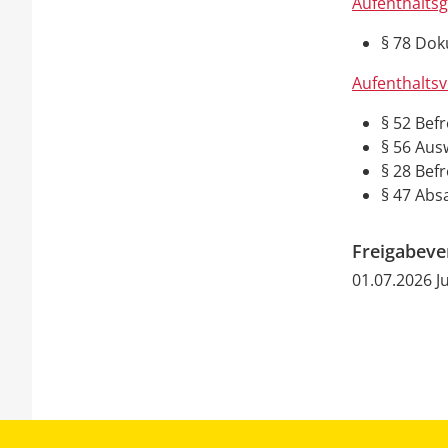
Aufenthaltsg
§ 78 Dok
Aufenthalts
§ 52 Bef
§ 56 Aus
§ 28 Bef
§ 47 Abs
Freigabev
01.07.2026 