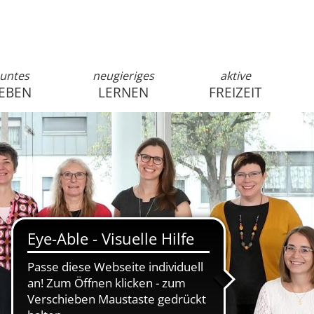
untes
neugieriges
aktive
EBEN
LERNEN
FREIZEIT
anmelden