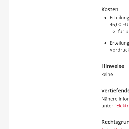
Kosten
Erteilun
46,00 EU
für u
Erteilun
Vordruck
Hinweise
keine
Vertiefend
Nähere Infor
unter "
Elekt
Rechtsgrun