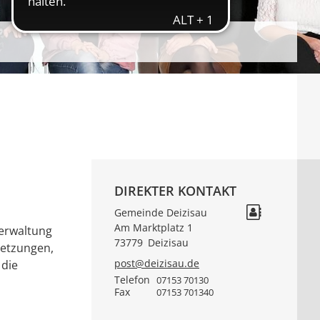
DIREKTER KONTAKT
Gemeinde Deizisau
Am Marktplatz 1
verwaltung
73779
Deizisau
setzungen,
post@deizisau.de
 die
Telefon
07153 70130
Fax
07153 701340