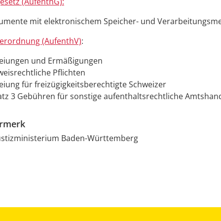
esetz (AufenthG):
umente mit elektronischem Speicher- und Verarbeitungs
verordnung (AufenthV)
:
reiungen und Ermäßigungen
weisrechtliche Pflichten
reiung für freizügigkeitsberechtigte Schweizer
atz 3 Gebühren für sonstige aufenthaltsrechtliche Amtsha
ermerk
Justizministerium Baden-Württemberg