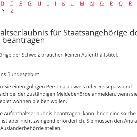
D
E
F
G
H
I
J
K
L
M
N
O
P
Q
R
Y
Z
altserlaubnis für Staatsangehörige d
 beantragen
rige der Schweiz brauchen keinen Aufenthaltstitel.
 ins Bundesgebiet
n Sie einen gültigen Personalausweis oder Reisepass und
ich bei der zuständigen Meldebehörde anmelden, wenn si
biet wohnen bleiben wollen.
e Aufenthaltserlaubnis beantragen, kann ihnen eine solche 
 ist aber nicht zwingend erforderlich. Sie müssen den Antra
 Ausländerbehörde stellen.