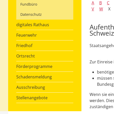
A
B
C
Fundbüro
V
W
X
Datenschutz
digitales Rathaus
Aufenth
Schweiz
Feuerwehr
Friedhof
Staatsangehö
Ortsrecht
Zur Einreise
Förderprogramme
benötige
Schadensmeldung
müssen s
Bundesge
Ausschreibung
Wenn sie ein
Stellenangebote
werden. Dies
zuständigen