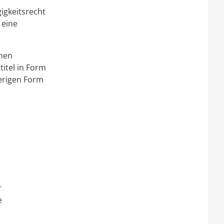
igkeitsrecht
 eine
chen
titel in Form
herigen Form
r
e