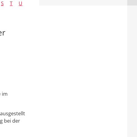
S
T
U
er
e im
ausgestellt
g bei der