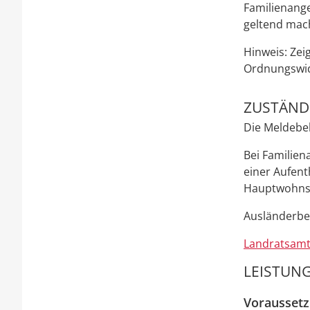
Familienang
geltend mac
Hinweis: Zei
Ordnungswid
ZUSTÄNDI
Die Meldebeh
Bei Familien
einer Aufent
Hauptwohnsit
Ausländerbeh
Landratsamt
LEISTUNG
Vorausset