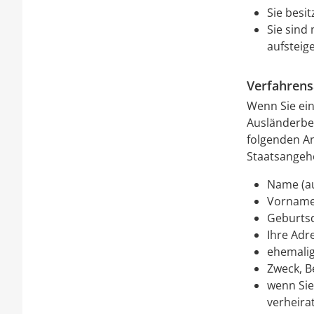
Sie besi
Sie sind
aufsteig
Verfahrens
Wenn Sie ein
Ausländerbe
folgenden A
Staatsangehö
Name (a
Vornam
Geburts
Ihre Adr
ehemalig
Zweck, B
wenn Sie
verheira