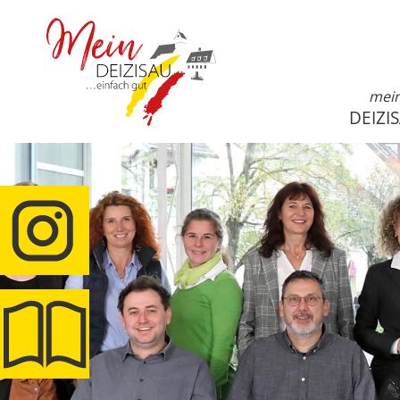
mei
DEIZI