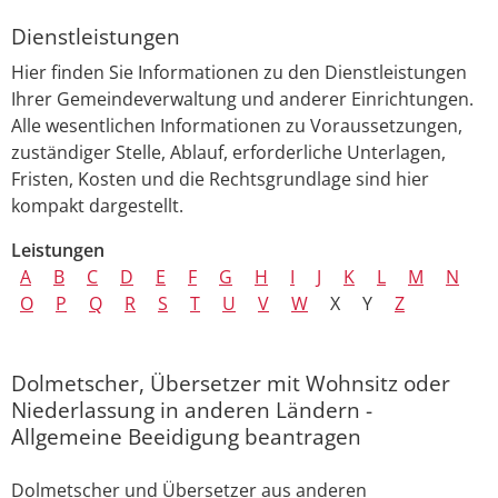
Dienstleistungen
Hier finden Sie Informationen zu den Dienstleistungen
Ihrer Gemeindeverwaltung und anderer Einrichtungen.
Alle wesentlichen Informationen zu Voraussetzungen,
zuständiger Stelle, Ablauf, erforderliche Unterlagen,
Fristen, Kosten und die Rechtsgrundlage sind hier
kompakt dargestellt.
Leistungen
A
B
C
D
E
F
G
H
I
J
K
L
M
N
O
P
Q
R
S
T
U
V
W
X
Y
Z
Dolmetscher, Übersetzer mit Wohnsitz oder
Niederlassung in anderen Ländern -
Allgemeine Beeidigung beantragen
Dolmetscher und Übersetzer aus anderen