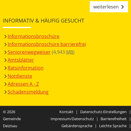
weiterlesen
INFORMATIV & HÄUFIG GESUCHT
Informationsbroschüre
Informationsbroschüre barrierefrei
Seniorenwegweiser
(4,943
MB
)
Amtsblätter
Ratsinformation
Notdienste
Adressen A - Z
Schadensmeldung
© 2026
Kontakt
|
Datenschutz-Einstellungen
|
Gemeinde
Impressum/Datenschutz
|
Barrierefreiheit
|
Deizisau
Gebärdensprache
|
Leichte Sprache
|