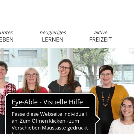
untes
neugieriges
aktive
EBEN
LERNEN
FREIZEIT
anmelden