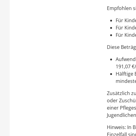
Empfohlen si
Für Kinde
Für Kind
Für Kind
Diese Beträg
Aufwendu
191,07 €
Hälftige
mindeste
Zusätzlich z
oder Zuschü
einer Pflege
Jugendlichen
Hinweis:
In B
Einzelfall s