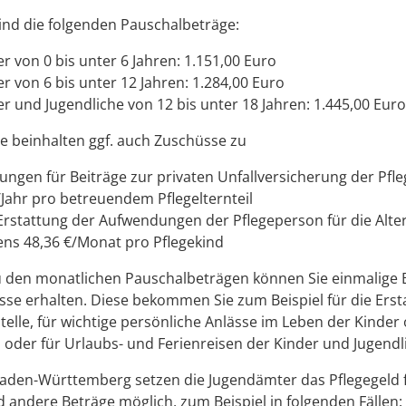
nd die folgenden Pauschalbeträge:
r von 0 bis unter 6 Jahren: 1.151,00 Euro
er von 6 bis unter 12 Jahren: 1.284,00 Euro
er und Jugendliche von 12 bis unter 18 Jahren: 1.445,00 Euro
e beinhalten ggf. auch Zuschüsse zu
ngen für Beiträge zur privaten Unfallversicherung der Pfl
/Jahr pro betreuendem Pflegelternteil
 Erstattung der Aufwendungen der Pflegeperson für die Alte
ns 48,36 €/Monat pro Pflegekind
u den monatlichen Pauschalbeträgen können Sie einmalige B
sse erhalten.
Diese bekommen Sie zum Beispiel
für
die Ers
stelle, für wichtige persönliche Anlässe im Leben der Kinder
 oder für Urlaubs- und Ferienreisen der Kinder und Jugend
aden-Württemberg setzen die Jugendämter das Pflegegeld f
ind andere Beträge möglich, zum Beispiel in folgenden Fällen: