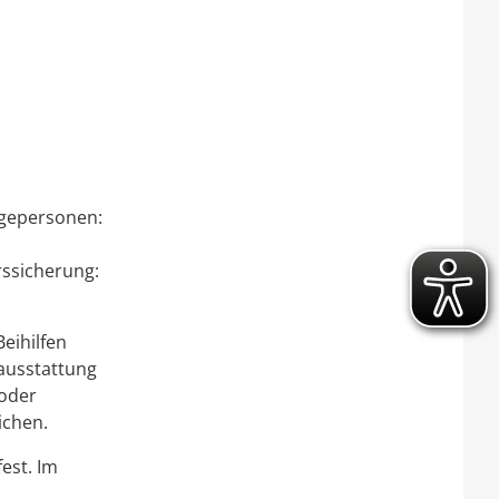
egepersonen:
rssicherung:
eihilfen
tausstattung
 oder
lichen
.
est. Im