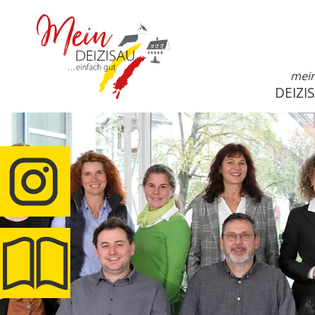
mei
DEIZI