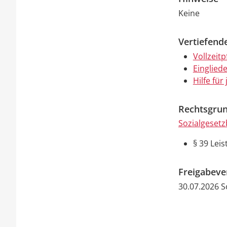
Keine
Vertiefend
Vollzeitp
Einglied
Hilfe für
Rechtsgrun
Sozialgesetz
§ 39
Leis
Freigabev
30.07.2026 