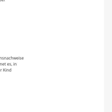
ensnachweise
et es, in
hr Kind