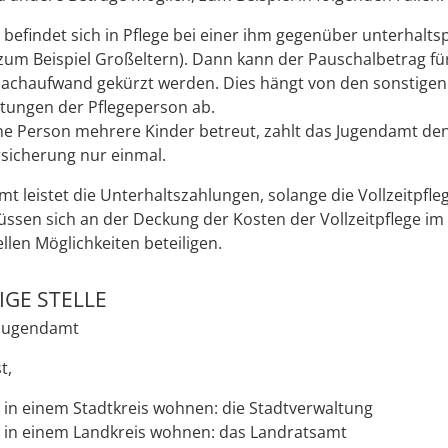
 befindet sich in Pflege bei einer ihm gegenüber unterhaltsp
zum Beispiel Großeltern). Dann kann der Pauschalbetrag fü
Sachaufwand gekürzt werden
. Dies
häng
t
von den sonstigen
htungen der Pflegeperson
ab
.
e Person mehrere Kinder betreut, zahlt das Jugendamt den
rsicherung nur einmal.
t leistet die Unterhaltszahlungen, solange die Vollzeitpfle
müssen sich an der Deckung der
Kosten der Vollzeitpflege i
ellen Möglichkeiten beteiligen.
GE STELLE
 Jugendamt
t,
 in einem Stadtkreis wohnen: die Stadtverwaltung
 in einem Landkreis wohnen: das Landratsamt