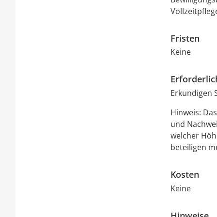
Vollzeitpfleg
Fristen
Keine
Erforderli
Erkundigen S
Hinweis: Da
und Nachwei
welcher Höhe
beteiligen m
Kosten
Keine
Hinweise