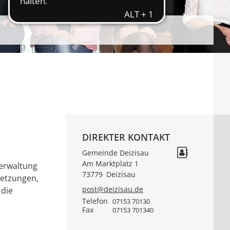
DIREKTER KONTAKT
Gemeinde Deizisau
Am Marktplatz 1
verwaltung
73779
Deizisau
setzungen,
post@deizisau.de
 die
Telefon
07153 70130
Fax
07153 701340