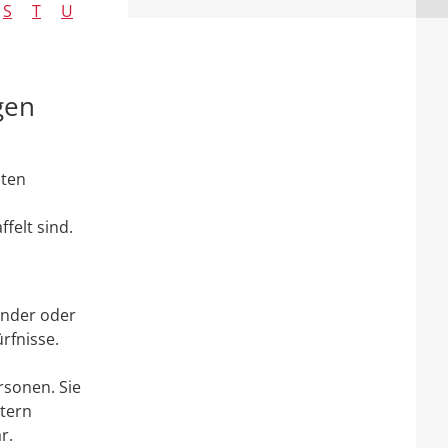
S
T
U
gen
lten
felt sind.
inder oder
rfnisse.
rsonen. Sie
ltern
r.