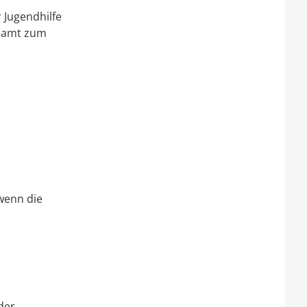
 Jugendhilfe
ndamt zum
 wenn die
der