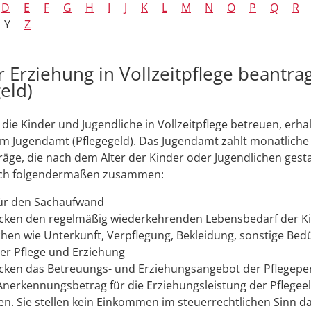
D
E
F
G
H
I
J
K
L
M
N
O
P
Q
R
Y
Z
ur Erziehung in Vollzeitpflege beantra
eld)
, die Kinder und Jugendliche in Vollzeitpflege betreuen, erha
m Jugendamt (Pflegegeld). Das Jugendamt zahlt monatliche
äge, die nach dem Alter der Kinder oder Jugendlichen gestaf
sich folgendermaßen zusammen:
ür den Sachaufwand
cken den regelmäßig wiederkehrenden Lebensbedarf der K
chen wie Unterkunft, Verpflegung, Bekleidung, sonstige Bedü
er Pflege und Erziehung
cken das Betreuungs- und Erziehungsangebot der Pflegepe
 Anerkennungsbetrag für die Erziehungsleistung der Pflegee
n. Sie stellen kein Einkommen im steuerrechtlichen Sinn da