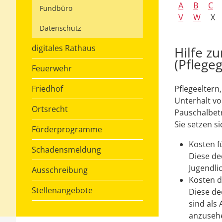
A
B
C
Fundbüro
V
W
X
Datenschutz
digitales Rathaus
Hilfe z
(Pflegeg
Feuerwehr
Friedhof
Pflegeeltern
Unterhalt vo
Ortsrecht
Pauschalbetr
Sie setzen 
Förderprogramme
Kosten f
Schadensmeldung
Diese de
Jugendli
Ausschreibung
Kosten d
Stellenangebote
Diese de
sind als
anzusehe