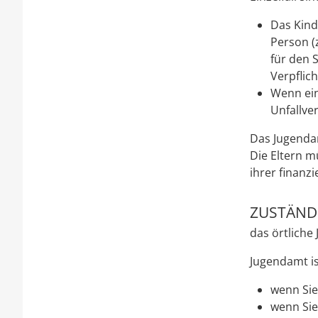
Das Kind
Person (
für den 
Verpflic
Wenn ein
Unfallve
Das Jugendam
Die Eltern 
ihrer finanzi
ZUSTÄNDI
das örtliche
Jugendamt is
wenn Sie
wenn Sie