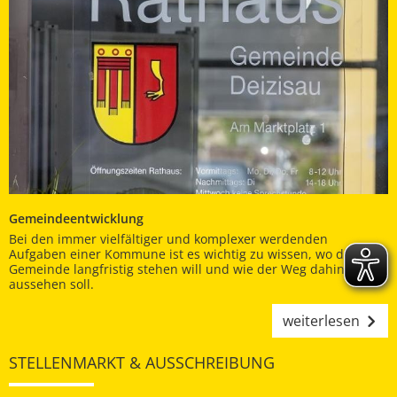
Gemeindeentwicklung
Bei den immer vielfältiger und komplexer werdenden
Aufgaben einer Kommune ist es wichtig zu wissen, wo die
Gemeinde langfristig stehen will und wie der Weg dahin
aussehen soll.
weiterlesen
STELLENMARKT & AUSSCHREIBUNG