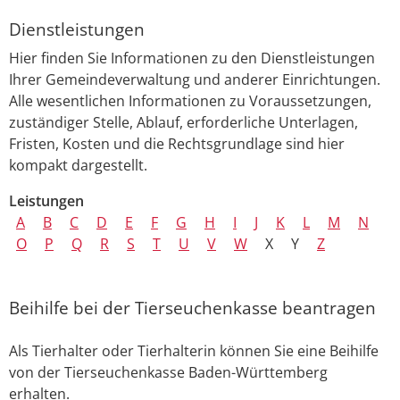
Dienstleistungen
Hier finden Sie Informationen zu den Dienstleistungen
Ihrer Gemeindeverwaltung und anderer Einrichtungen.
Alle wesentlichen Informationen zu Voraussetzungen,
zuständiger Stelle, Ablauf, erforderliche Unterlagen,
Fristen, Kosten und die Rechtsgrundlage sind hier
kompakt dargestellt.
Leistungen
A
B
C
D
E
F
G
H
I
J
K
L
M
N
O
P
Q
R
S
T
U
V
W
X
Y
Z
Beihilfe bei der Tierseuchenkasse beantragen
Als Tierhalter oder Tierhalterin können Sie eine Beihilfe
von der Tierseuchenkasse Baden-Württemberg
erhalten.