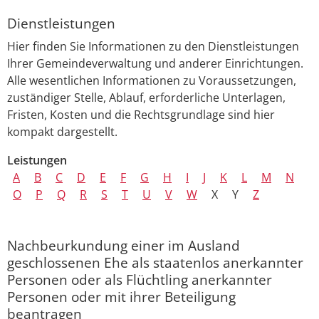
Dienstleistungen
Hier finden Sie Informationen zu den Dienstleistungen
Ihrer Gemeindeverwaltung und anderer Einrichtungen.
Alle wesentlichen Informationen zu Voraussetzungen,
zuständiger Stelle, Ablauf, erforderliche Unterlagen,
Fristen, Kosten und die Rechtsgrundlage sind hier
kompakt dargestellt.
Leistungen
A
B
C
D
E
F
G
H
I
J
K
L
M
N
O
P
Q
R
S
T
U
V
W
X
Y
Z
Nachbeurkundung einer im Ausland
geschlossenen Ehe als staatenlos anerkannter
Personen oder als Flüchtling anerkannter
Personen oder mit ihrer Beteiligung
beantragen