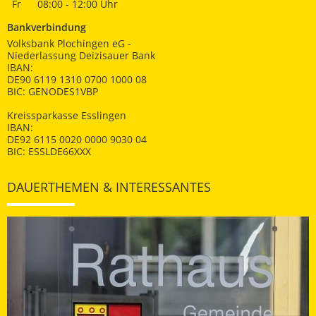
Fr
08:00 - 12:00 Uhr
Bankverbindung
Volksbank Plochingen eG -
Niederlassung Deizisauer Bank
IBAN:
DE90 6119 1310 0700 1000 08
BIC: GENODES1VBP
Kreissparkasse Esslingen
IBAN:
DE92 6115 0020 0000 9030 04
BIC: ESSLDE66XXX
DAUERTHEMEN & INTERESSANTES