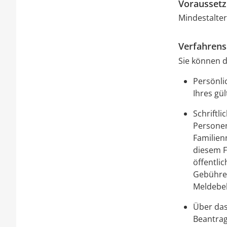
Vorausset
Mindestalter
Verfahrens
Sie können d
Persönli
Ihres gü
Schriftl
Persone
Familien
diesem F
öffentli
Gebühren
Meldebeh
Über da
Beantrag