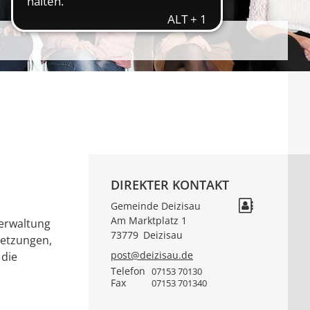
DIREKTER KONTAKT
Gemeinde Deizisau
Am Marktplatz 1
verwaltung
73779
Deizisau
setzungen,
post@deizisau.de
 die
Telefon
07153 70130
Fax
07153 701340