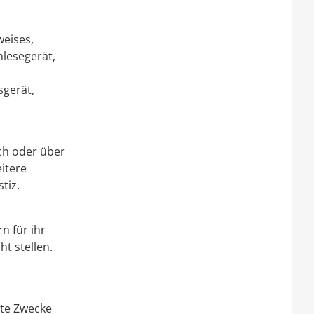
eises,
lesegerät,
gerät,
ch oder über
itere
tiz.
rn für ihr
t stellen.
ate Zwecke