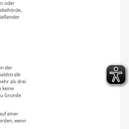
en oder
gsbehörde,
ließender
on der
eldstrafe
ehr als drei
 keine
 zu Grunde
auf einer
erden, wenn