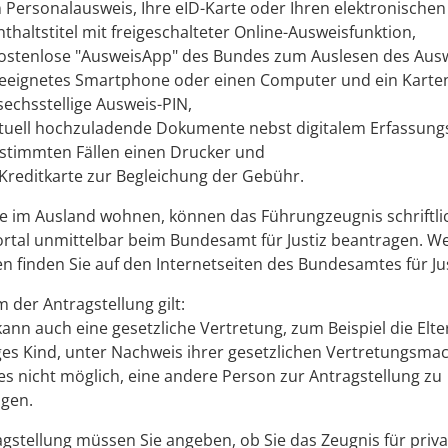
n Personalausweis, Ihre eID-Karte oder
Ihren elektronischen
thaltstitel mit freigeschalteter Online-Ausweisfunktion,
kostenlose "AusweisApp" des Bundes zum Auslesen des Ausw
geeignetes Smartphone oder einen Computer und ein Karten
sechsstellige Ausweis-PIN,
tuell hochzuladende Dokumente nebst digitalem Erfassungs
estimmten Fällen einen Drucker und
 Kreditkarte zur Begleichung der Gebühr.
e im Ausland wohnen, können das Führungzeugnis schriftli
rtal unmittelbar beim Bundesamt für Justiz beantragen. We
n finden Sie auf
den Internetseiten des
Bundesamtes für Jus
m der Antragstellung gilt:
ann auch eine gesetzliche Vertretung
, zum Beispiel die Elte
es Kind,
unter Nachweis ihrer gesetzlichen Vertretungsmach
es nicht möglich, eine andere Person zur Antragstellung zu
igen.
agstellung müssen Sie angeben, ob Sie das Zeugnis für priv