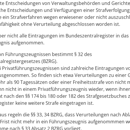
te Entscheidungen von Verwaltungsbehörden und Gericht
iche Entscheidungen und Verfügungen einer Strafverfolgun
e ein Strafverfahren wegen erwiesener oder nicht auszusch
fähigkeit ohne Verurteilung abgeschlossen worden ist.
er nicht alle Eintragungen im Bundeszentralregister in das
ugnis aufgenommen.
von Führungszeugnissen bestimmt § 32 des
lregistergesetzes (BZRG).
i Privatführungszeugnissen sind zahlreiche Eintragungen v
sgenommen. So finden sich etwa Verurteilungen zu einer G
hr als 90 Tagessätzen oder einer Freiheitsstrafe von nicht m
 nicht in einem Privatführungszeugnis wieder, wenn ihnen
at nach den §§ 174 bis 180 oder 182 des Strafgesetzbuches
gister keine weitere Strafe eingetragen ist.
us regeln die §§ 33, 34 BZRG, dass Verurteilungen nach Abl
Frist nicht mehr in ein Führungszeugnis aufgenommmen w
me nach § 33 Absatz 2 BZRG vorliegt.