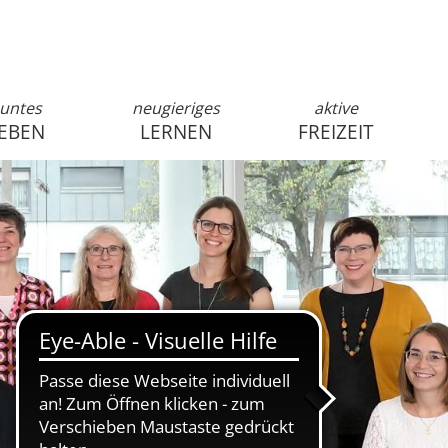
untes
neugieriges
aktive
EBEN
LERNEN
FREIZEIT
anmelden