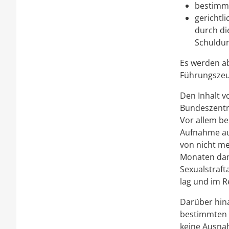
bestimm
gerichtl
durch di
Schuldun
Es werden ab
Führungsze
Den Inhalt 
Bundeszentra
Vor allem be
Aufnahme au
von nicht me
Monaten dann
Sexualstraft
lag und im Re
Darüber hina
bestimmten 
keine Ausnah