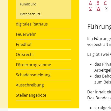
A
B
C
Fundbüro
V
W
X
Datenschutz
digitales Rathaus
Führung
Feuerwehr
Ein Führungs
Friedhof
vorbestraft i
Es gibt zwei
Ortsrecht
das Priv
Förderprogramme
Arbeitge
Schadensmeldung
das Behö
zum Beis
Ausschreibung
Der Inhalt 
Stellenangebote
Das Bundesze
strafgeri