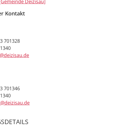
[Gemeinde Deizisau]
er Kontakt
3 701328
01340
e@deizisau.de
3 701346
01340
t@deizisau.de
SDETAILS