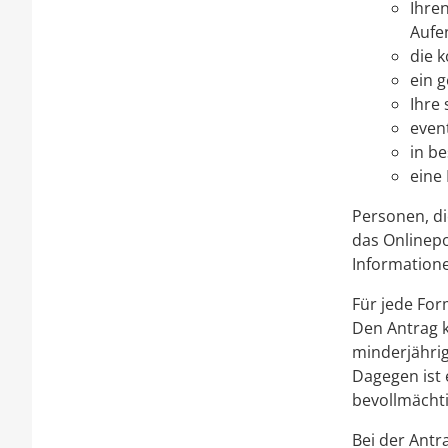
Ihre
Aufen
die 
ein 
Ihre 
even
in b
eine
Personen, di
das Onlinepo
Informatione
Für jede For
Den Antrag k
minderjährig
Dagegen ist 
bevollmächt
Bei der Antr