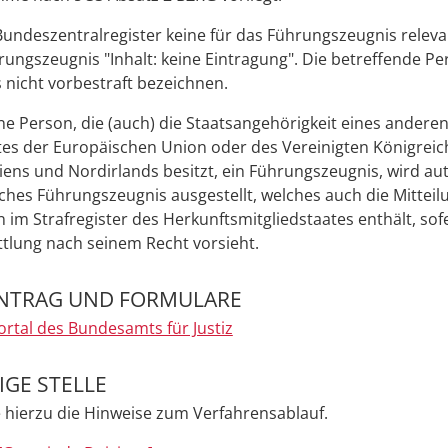
Bundeszentralregister keine für das Führungszeugnis relev
rungszeugnis "Inhalt: keine Eintragung". Die betreffende Pe
s nicht vorbestraft bezeichnen.
ne Person, die (auch) die Staatsangehörigkeit eines andere
tes der
Europäischen Union oder des Vereinigten Königreic
iens und Nordirlands
besitzt, ein Führungszeugnis, wird a
ches Führungszeugnis ausgestellt, welches auch die Mitteil
 im Strafregister des Herkunftsmitgliedstaates enthält, sof
tlung nach seinem Recht vorsieht.
NTRAG UND FORMULARE
ortal des Bundesamts für Justiz
GE STELLE
 hierzu die Hinweise zum Verfahrensablauf.