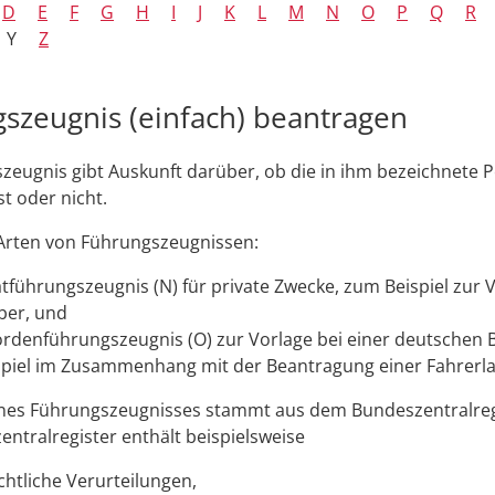
D
E
F
G
H
I
J
K
L
M
N
O
P
Q
R
Y
Z
szeugnis (einfach) beantragen
zeugnis gibt Auskunft darüber, ob die in ihm bezeichnete 
st oder nicht.
 Arten von Führungszeugnissen:
atführungszeugnis (N) für private Zwecke
, zum Beispiel zur 
ber,
und
rdenführungszeugnis (O) zur Vorlage bei einer deutschen
piel im Zusammenhang mit der Beantragung einer Fahrerla
eines Führungszeugnisses stammt aus dem Bundeszentralreg
ntralregister enthält beispielsweise
chtliche Verurteilungen,