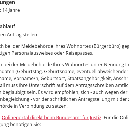
zungen
: 14 Jahre
ablauf
en Antrag stellen:
ch bei der Meldebehörde Ihres Wohnortes (Bürgerbüro) ge
ltigen Personalausweises oder Reisepasses.
ich bei der Meldebehörde Ihres Wohnortes unter Nennung I
ndaten
(Geburtstag, Geburtsname, eventuell abweichender
name, Vorname/n, Geburtsort, Staatsangehörigkeit, Anschri
all muss Ihre Unterschrift auf dem Antragsschreiben amtli
ch beglaubigt sein. Es wird empfohlen, sich - auch wegen der
begleichung - vor der schriftlichen Antragstellung mit der
örde in Verbindung zu setzen.
s
Onlineportal direkt beim Bundesamt für Justiz
. F
ür die Onli
ung benötigen Sie: