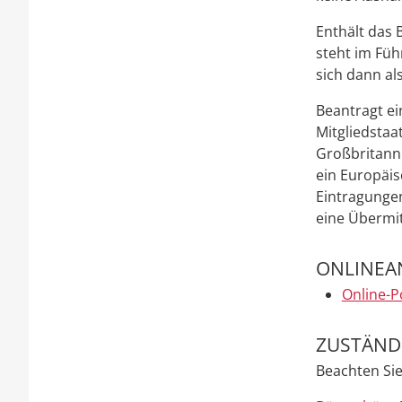
Enthält das 
steht im Füh
sich dann al
Beantragt ei
Mitgliedstaa
Großbritann
ein Europäis
Eintragungen
eine Übermit
ONLINEA
Online-P
ZUSTÄNDI
Beachten Sie