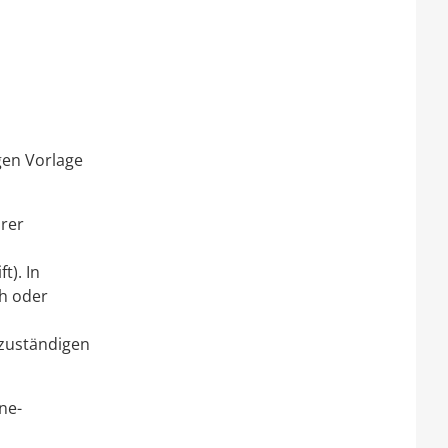
gen Vorlage
hrer
ft)
. In
ch oder
 zuständigen
ne-