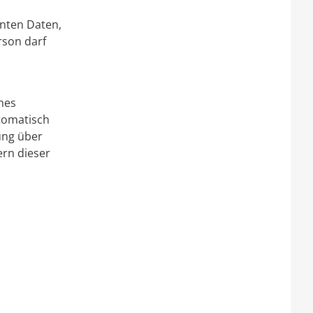
anten Daten,
rson darf
n
hes
utomatisch
ung über
ern dieser