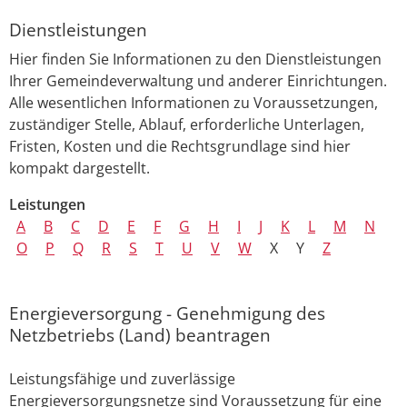
Dienstleistungen
Hier finden Sie Informationen zu den Dienstleistungen
Ihrer Gemeindeverwaltung und anderer Einrichtungen.
Alle wesentlichen Informationen zu Voraussetzungen,
zuständiger Stelle, Ablauf, erforderliche Unterlagen,
Fristen, Kosten und die Rechtsgrundlage sind hier
kompakt dargestellt.
Leistungen
A
B
C
D
E
F
G
H
I
J
K
L
M
N
O
P
Q
R
S
T
U
V
W
X
Y
Z
Energieversorgung - Genehmigung des
Netzbetriebs (Land) beantragen
Leistungsfähige und zuverlässige
Energieversorgungsnetze sind Voraussetzung für eine