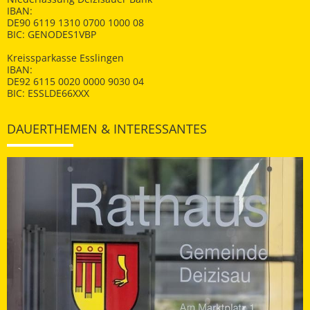
IBAN:
DE90 6119 1310 0700 1000 08
BIC: GENODES1VBP
Kreissparkasse Esslingen
IBAN:
DE92 6115 0020 0000 9030 04
BIC: ESSLDE66XXX
DAUERTHEMEN & INTERESSANTES