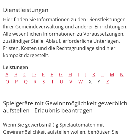
Dienstleistungen
Hier finden Sie Informationen zu den Dienstleistungen
Ihrer Gemeindeverwaltung und anderer Einrichtungen.
Alle wesentlichen Informationen zu Voraussetzungen,
zuständiger Stelle, Ablauf, erforderliche Unterlagen,
Fristen, Kosten und die Rechtsgrundlage sind hier
kompakt dargestellt.
Leistungen
A
B
C
D
E
F
G
H
I
J
K
L
M
N
O
P
Q
R
S
T
U
V
W
X
Y
Z
Spielgeräte mit Gewinnmöglichkeit gewerblich
aufstellen - Erlaubnis beantragen
Wenn Sie gewerbsmäßig Spielautomaten mit
Gewinnmöglichkeit aufstellen wollen, benötigen Sie