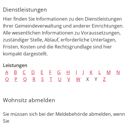
Dienstleistungen
Hier finden Sie Informationen zu den Dienstleistungen
Ihrer Gemeindeverwaltung und anderer Einrichtungen.
Alle wesentlichen Informationen zu Voraussetzungen,
zuständiger Stelle, Ablauf, erforderliche Unterlagen,
Fristen, Kosten und die Rechtsgrundlage sind hier
kompakt dargestellt.
Leistungen
A
B
C
D
E
F
G
H
I
J
K
L
M
N
O
P
Q
R
S
T
U
V
W
X
Y
Z
Wohnsitz abmelden
Sie müssen sich bei der Meldebehörde abmelden, wenn
Sie