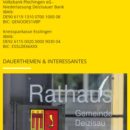
Volksbank Plochingen eG -
Niederlassung Deizisauer Bank
IBAN:
DE90 6119 1310 0700 1000 08
BIC: GENODES1VBP
Kreissparkasse Esslingen
IBAN:
DE92 6115 0020 0000 9030 04
BIC: ESSLDE66XXX
DAUERTHEMEN & INTERESSANTES