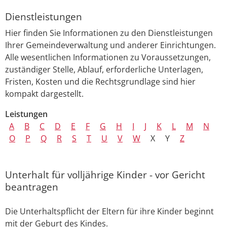
Dienstleistungen
Hier finden Sie Informationen zu den Dienstleistungen
Ihrer Gemeindeverwaltung und anderer Einrichtungen.
Alle wesentlichen Informationen zu Voraussetzungen,
zuständiger Stelle, Ablauf, erforderliche Unterlagen,
Fristen, Kosten und die Rechtsgrundlage sind hier
kompakt dargestellt.
Leistungen
A
B
C
D
E
F
G
H
I
J
K
L
M
N
O
P
Q
R
S
T
U
V
W
X
Y
Z
Unterhalt für volljährige Kinder - vor Gericht
beantragen
Die Unterhaltspflicht der Eltern für ihre Kinder beginnt
mit der Geburt des Kindes.