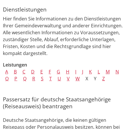
Dienstleistungen
Hier finden Sie Informationen zu den Dienstleistungen
Ihrer Gemeindeverwaltung und anderer Einrichtungen.
Alle wesentlichen Informationen zu Voraussetzungen,
zuständiger Stelle, Ablauf, erforderliche Unterlagen,
Fristen, Kosten und die Rechtsgrundlage sind hier
kompakt dargestellt.
Leistungen
A
B
C
D
E
F
G
H
I
J
K
L
M
N
O
P
Q
R
S
T
U
V
W
X
Y
Z
Passersatz für deutsche Staatsangehörige
(Reiseausweis) beantragen
Deutsche Staatsangehörige, die keinen gültigen
Reisepass oder Personalausweis besitzen, können bei