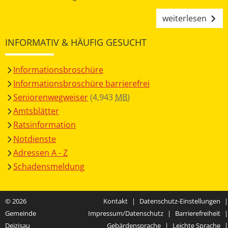
weiterlesen
INFORMATIV & HÄUFIG GESUCHT
Informationsbroschüre
Informationsbroschüre barrierefrei
Seniorenwegweiser
(4,943
MB
)
Amtsblätter
Ratsinformation
Notdienste
Adressen A - Z
Schadensmeldung
© 2026
Kontakt
|
Datenschutz-Einstellungen
|
Gemeinde
Impressum/Datenschutz
|
Barrierefreiheit
|
Deizisau
Gebärdensprache
|
Leichte Sprache
|