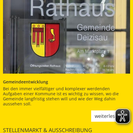
Gemeindeentwicklung
Bei den immer vielfältiger und komplexer werdenden
Aufgaben einer Kommune ist es wichtig zu wissen, wo die
Gemeinde langfristig stehen will und wie der Weg dahin
aussehen soll.
weiterlesen
STELLENMARKT & AUSSCHREIBUNG