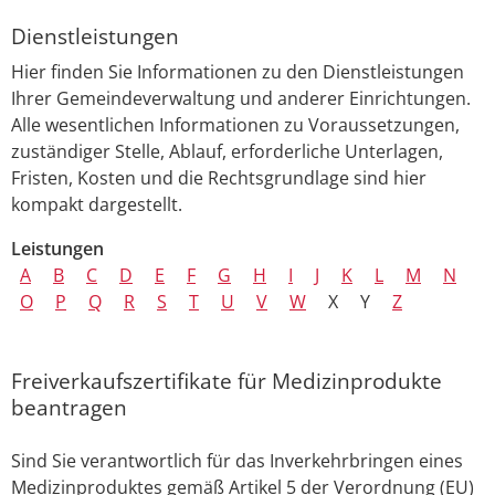
Dienstleistungen
Hier finden Sie Informationen zu den Dienstleistungen
Ihrer Gemeindeverwaltung und anderer Einrichtungen.
Alle wesentlichen Informationen zu Voraussetzungen,
zuständiger Stelle, Ablauf, erforderliche Unterlagen,
Fristen, Kosten und die Rechtsgrundlage sind hier
kompakt dargestellt.
Leistungen
A
B
C
D
E
F
G
H
I
J
K
L
M
N
O
P
Q
R
S
T
U
V
W
X
Y
Z
Freiverkaufszertifikate für Medizinprodukte
beantragen
Sind Sie verantwortlich für das Inverkehrbringen
eines
Medizinproduktes
gemäß
Artikel 5
der Verordnung (EU)