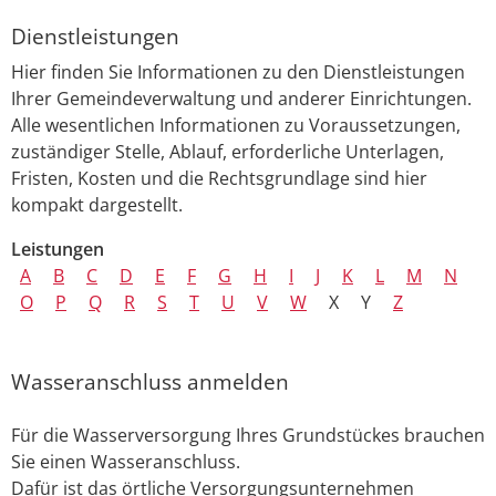
Dienstleistungen
Hier finden Sie Informationen zu den Dienstleistungen
Ihrer Gemeindeverwaltung und anderer Einrichtungen.
Alle wesentlichen Informationen zu Voraussetzungen,
zuständiger Stelle, Ablauf, erforderliche Unterlagen,
Fristen, Kosten und die Rechtsgrundlage sind hier
kompakt dargestellt.
Leistungen
A
B
C
D
E
F
G
H
I
J
K
L
M
N
O
P
Q
R
S
T
U
V
W
X
Y
Z
Wasseranschluss anmelden
Für die Wasserversorgung Ihres Grundstückes brauchen
Sie einen Wasseranschluss.
Dafür ist das örtliche Versorgungsunternehmen