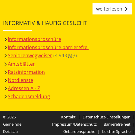
weiterlesen
INFORMATIV & HÄUFIG GESUCHT
Informationsbroschüre
Informationsbroschüre barrierefrei
Seniorenwegweiser
(4,943
MB
)
Amtsblätter
Ratsinformation
Notdienste
Adressen A - Z
Schadensmeldung
© 2026
Kontakt
|
Datenschutz-Einstellungen
|
Gemeinde
Impressum/Datenschutz
|
Barrierefreiheit
|
Deizisau
Gebärdensprache
|
Leichte Sprache
|