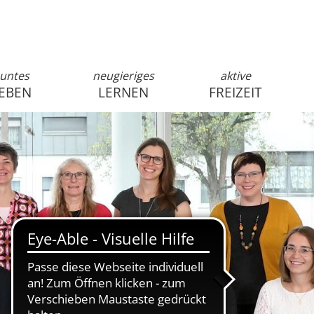
untes
neugieriges
aktive
EBEN
LERNEN
FREIZEIT
anmelden