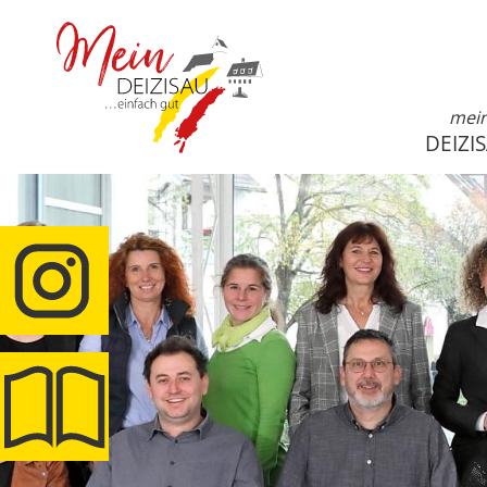
mei
DEIZI