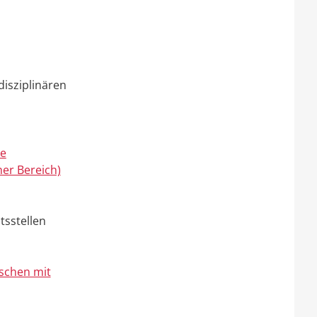
isziplinären
le
er Bereich)
tsstellen
schen mit