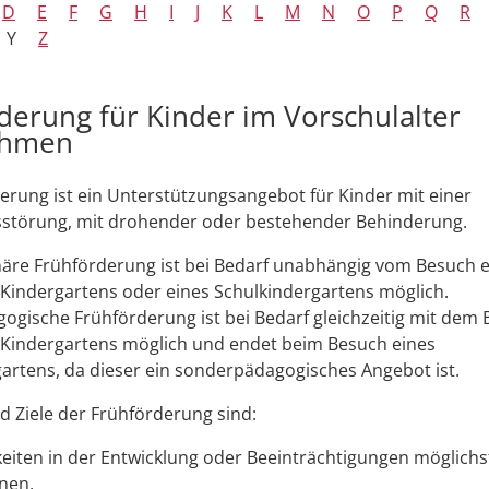
D
E
F
G
H
I
J
K
L
M
N
O
P
Q
R
Y
Z
derung für Kinder im Vorschulalter
ehmen
erung ist ein Unterstützungsangebot für Kinder mit einer
sstörung, mit drohender oder bestehender Behinderung.
inäre Frühförderung ist bei Bedarf unabhängig vom Besuch 
Kindergartens oder eines Schulkindergartens möglich.
gische Frühförderung ist bei Bedarf gleichzeitig mit dem 
 Kindergartens möglich und endet beim Besuch eines
artens, da dieser ein sonderpädagogisches Angebot ist.
 Ziele der Frühförderung sind:
gkeiten in der Entwicklung oder Beeinträchtigungen möglichst
nen,