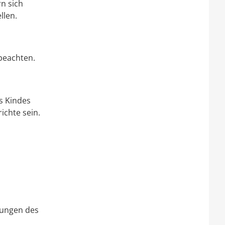
rn sich
llen.
beachten.
es Kindes
ichte sein.
tungen des