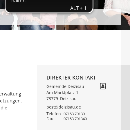
DIREKTER KONTAKT
Gemeinde Deizisau
Am Marktplatz 1
verwaltung
73779
Deizisau
setzungen,
post@deizisau.de
 die
Telefon
07153 70130
Fax
07153 701340