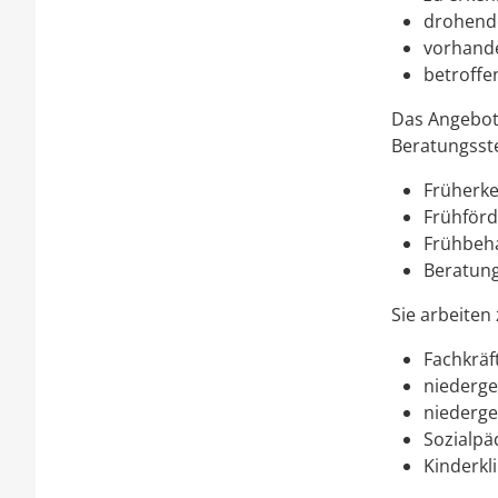
drohend
vorhande
betroffe
Das Angebot 
Beratungsste
Früherk
Frühför
Frühbeha
Beratung
Sie arbeite
Fachkräf
niederge
niederge
Sozialpä
Kinderkl