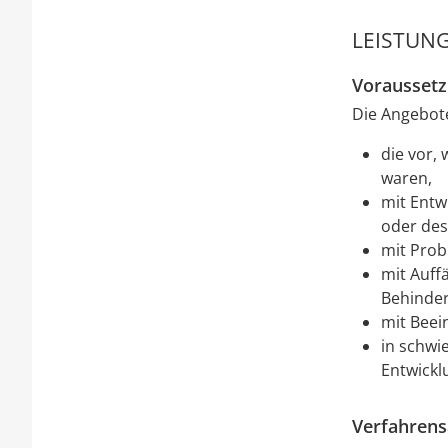
LEISTUNG
Vorausset
Die Angebote
die vor,
waren,
mit Entw
oder des
mit Prob
mit Auffä
Behinde
mit Beei
in schwi
Entwickl
Verfahrens