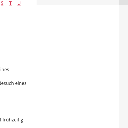
S
T
U
eines
Besuch eines
 frühzeitig