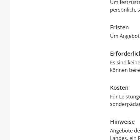
Um festzuste
persönlich, s
Fristen
Um Angebote
Erforderli
Es sind kein
können berei
Kosten
Für Leistung
sonderpädag
Hinweise
Angebote der
Landes, ein 