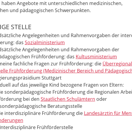
n haben Angebote mit unterschiedlichen medizinischen,
chen und pädagogischen Schwerpunkten.
GE STELLE
dsätzliche Angelegenheiten und Rahmenvorgaben der interd
erung: das
Sozialministerium
dsätzliche Angelegenheiten und Rahmenvorgaben der
ädagogischen Frühförderung: das
Kultusministerium
emeine fachliche Fragen zur Frühförderung: die
Überregiona
telle Frühförderung (Medizinischer Bereich und Pädagogisch
ierungspräsidium Stuttgart
iduell auf das jeweilige Kind bezogene Fragen von Eltern:
die sonderpädagogische Frühförderung die Regionalen Arbei
förderung bei den
Staatlichen Schulämtern
oder
 sonderpädagogische Beratungsstelle
ie interdisziplinäre Frühförderung die
Landesärztin für Men
nderungen
Interdisziplinäre Frühförderstelle