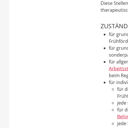
Diese Stelle
therapeutis
ZUSTÄNDI
für grun
Frühförd
für grun
sonderp
für allg
Arbeitss
beim Reg
für indiv
für 
Früh
jede
für d
Behi
jede 