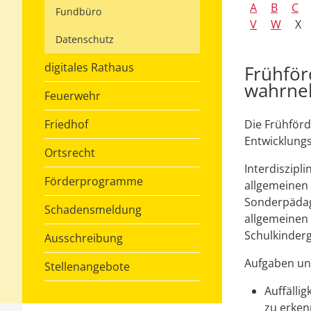
A
B
C
Fundbüro
V
W
X
Datenschutz
digitales Rathaus
Frühför
wahrn
Feuerwehr
Friedhof
Die Frühförd
Entwicklung
Ortsrecht
Interdiszipl
Förderprogramme
allgemeinen 
Sonderpädago
Schadensmeldung
allgemeinen
Schulkinderg
Ausschreibung
Aufgaben und
Stellenangebote
Auffälli
zu erken