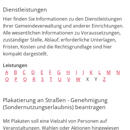
Dienstleistungen
Hier finden Sie Informationen zu den Dienstleistungen
Ihrer Gemeindeverwaltung und anderer Einrichtungen.
Alle wesentlichen Informationen zu Voraussetzungen,
zuständiger Stelle, Ablauf, erforderliche Unterlagen,
Fristen, Kosten und die Rechtsgrundlage sind hier
kompakt dargestellt.
Leistungen
A
B
C
D
E
F
G
H
I
J
K
L
M
N
O
P
Q
R
S
T
U
V
W
X
Y
Z
Plakatierung an Straßen - Genehmigung
(Sondernutzungserlaubnis) beantragen
Mit Plakaten soll eine Vielzahl von Personen auf
Veranstaltungen, Wahlen oder Aktionen hingewiesen