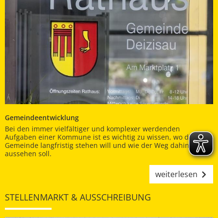
Gemeindeentwicklung
Bei den immer vielfältiger und komplexer werdenden
Aufgaben einer Kommune ist es wichtig zu wissen, wo die
Gemeinde langfristig stehen will und wie der Weg dahin
aussehen soll.
weiterlesen
STELLENMARKT & AUSSCHREIBUNG