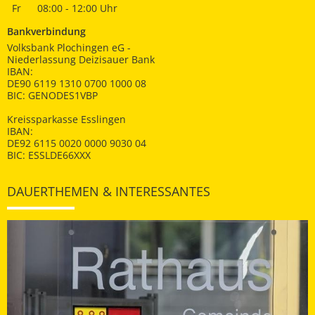
Fr
08:00 - 12:00 Uhr
Bankverbindung
Volksbank Plochingen eG -
Niederlassung Deizisauer Bank
IBAN:
DE90 6119 1310 0700 1000 08
BIC: GENODES1VBP
Kreissparkasse Esslingen
IBAN:
DE92 6115 0020 0000 9030 04
BIC: ESSLDE66XXX
DAUERTHEMEN & INTERESSANTES