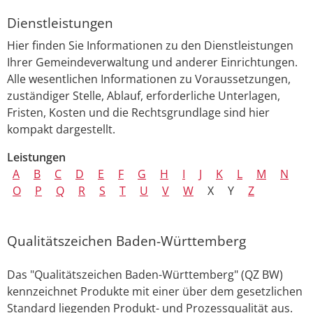
Dienstleistungen
Hier finden Sie Informationen zu den Dienstleistungen
Ihrer Gemeindeverwaltung und anderer Einrichtungen.
Alle wesentlichen Informationen zu Voraussetzungen,
zuständiger Stelle, Ablauf, erforderliche Unterlagen,
Fristen, Kosten und die Rechtsgrundlage sind hier
kompakt dargestellt.
Leistungen
A
B
C
D
E
F
G
H
I
J
K
L
M
N
O
P
Q
R
S
T
U
V
W
X
Y
Z
Qualitätszeichen Baden-Württemberg
Das "Qualitätszeichen Baden-Württemberg" (QZ BW)
kennzeichnet Produkte mit einer über dem gesetzlichen
Standard liegenden Produkt- und Prozessqualität aus.