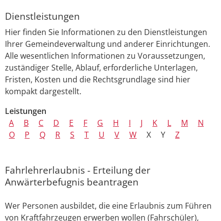
Dienstleistungen
Hier finden Sie Informationen zu den Dienstleistungen
Ihrer Gemeindeverwaltung und anderer Einrichtungen.
Alle wesentlichen Informationen zu Voraussetzungen,
zuständiger Stelle, Ablauf, erforderliche Unterlagen,
Fristen, Kosten und die Rechtsgrundlage sind hier
kompakt dargestellt.
Leistungen
A
B
C
D
E
F
G
H
I
J
K
L
M
N
O
P
Q
R
S
T
U
V
W
X
Y
Z
Fahrlehrerlaubnis - Erteilung der
Anwärterbefugnis beantragen
Wer Personen ausbildet, die eine Erlaubnis zum Führen
von Kraftfahrzeugen erwerben wollen (Fahrschüler),