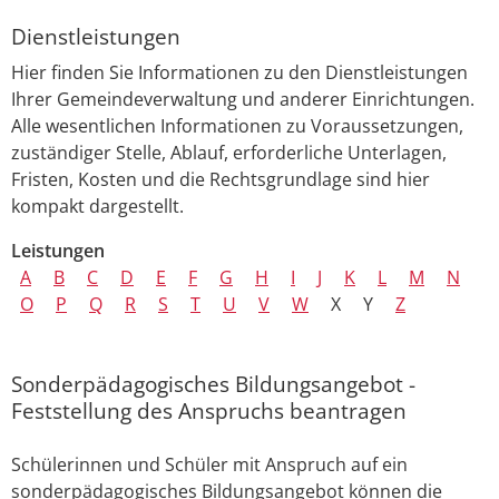
Dienstleistungen
Hier finden Sie Informationen zu den Dienstleistungen
Ihrer Gemeindeverwaltung und anderer Einrichtungen.
Alle wesentlichen Informationen zu Voraussetzungen,
zuständiger Stelle, Ablauf, erforderliche Unterlagen,
Fristen, Kosten und die Rechtsgrundlage sind hier
kompakt dargestellt.
Leistungen
A
B
C
D
E
F
G
H
I
J
K
L
M
N
O
P
Q
R
S
T
U
V
W
X
Y
Z
Sonderpädagogisches Bildungsangebot -
Feststellung des Anspruchs beantragen
Schülerinnen und Schüler mit Anspruch auf ein
sonderpädagogisches Bildungsangebot können die