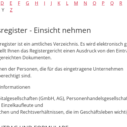
D
E
F
G
H
I
J
K
L
M
N
O
P
Q
R
Y
Z
register - Einsicht nehmen
egister ist ein amtliches Verzeichnis. Es wird elektronisch g
llt Ihnen das Registergericht einen Ausdruck von den Eint
gereichten Dokumenten.
amen der Personen, die für das eingetragene Unternehmen
erechtigt sind.
 Informationen
italgesellschaften (GmbH, AG), Personenhandelsgesellscha
 Einzelkaufleute und
chen und Rechtsverhältnissen, die im Geschäftsleben wichti