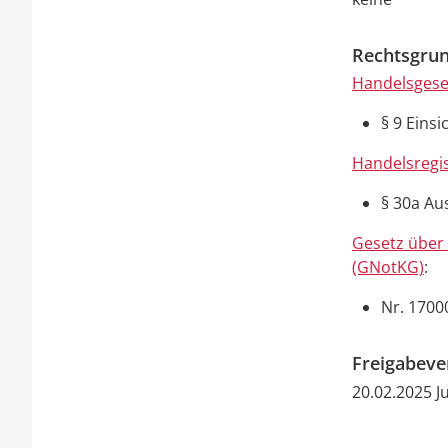
Rechtsgrun
Handelsgese
§ 9 Eins
Handelsregi
§ 30a Au
Gesetz über 
(GNotKG)
:
Nr. 1700
Freigabev
20.02.2025 