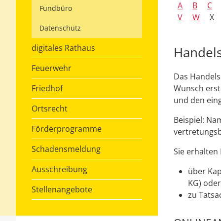
A
B
C
Fundbüro
V
W
X
Datenschutz
digitales Rathaus
Handels
Feuerwehr
Das Handelsr
Friedhof
Wunsch erste
und den ein
Ortsrecht
Beispiel: N
Förderprogramme
vertretungsb
Schadensmeldung
Sie erhalten
Ausschreibung
über Kap
KG) oder
Stellenangebote
zu Tatsa