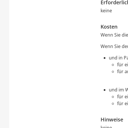
Erforderli
keine
Kosten
Wenn Sie die
Wenn Sie de
und in P
für 
für 
und im W
für e
für e
Hinweise
keine