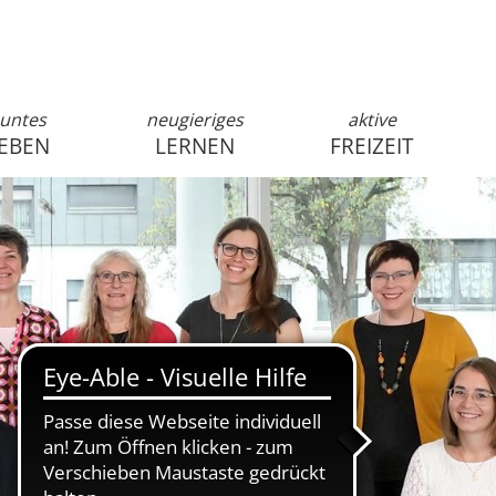
untes
neugieriges
aktive
EBEN
LERNEN
FREIZEIT
anmelden