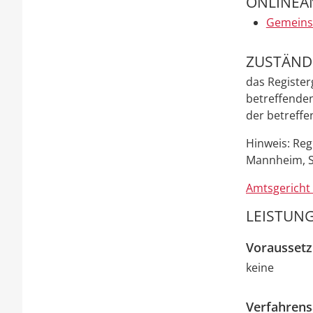
ONLINEA
Gemeinsa
ZUSTÄNDI
das Register
betreffende
der betreffe
Hinweis: Reg
Mannheim, S
Amtsgericht 
LEISTUNG
Vorausset
keine
Verfahrens