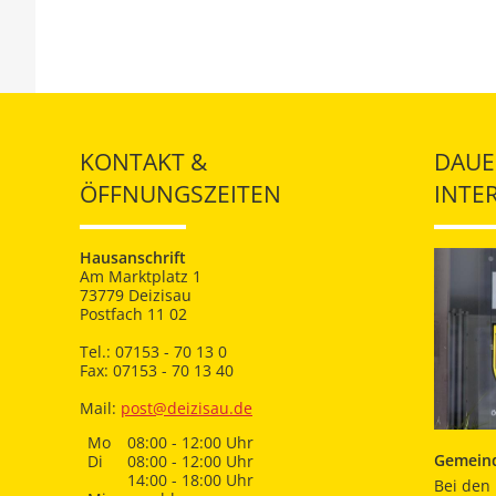
KONTAKT &
DAUE
ÖFFNUNGSZEITEN
INTE
Hausanschrift
Am Marktplatz 1
73779 Deizisau
Postfach 11 02
Tel.: 07153 - 70 13 0
Fax: 07153 - 70 13 40
Mail:
post@deizisau.de
Mo
08:00 - 12:00 Uhr
Gemeind
Di
08:00 - 12:00 Uhr
14:00 - 18:00 Uhr
Bei den 