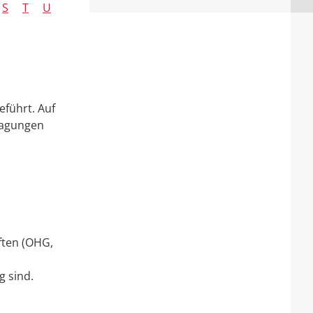
S
T
U
eführt. Auf
ragungen
ften (OHG,
g sind.