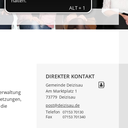
DIREKTER KONTAKT
Gemeinde Deizisau
Am Marktplatz 1
verwaltung
73779
Deizisau
setzungen,
post@deizisau.de
 die
Telefon
07153 70130
Fax
07153 701340