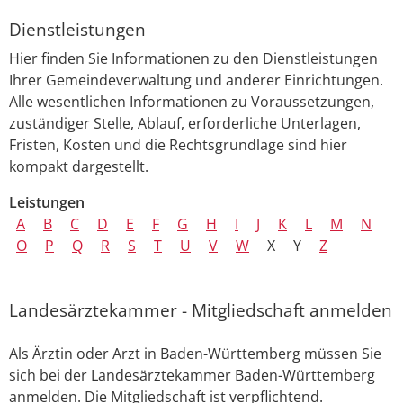
Dienstleistungen
Hier finden Sie Informationen zu den Dienstleistungen
Ihrer Gemeindeverwaltung und anderer Einrichtungen.
Alle wesentlichen Informationen zu Voraussetzungen,
zuständiger Stelle, Ablauf, erforderliche Unterlagen,
Fristen, Kosten und die Rechtsgrundlage sind hier
kompakt dargestellt.
Leistungen
A
B
C
D
E
F
G
H
I
J
K
L
M
N
O
P
Q
R
S
T
U
V
W
X
Y
Z
Landesärztekammer - Mitgliedschaft anmelden
Als Ärztin oder Arzt in Baden-Württemberg müssen Sie
sich bei der Landesärztekammer Baden-Württemberg
anmelden. Die Mitgliedschaft ist verpflichtend.