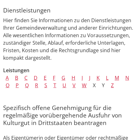
Dienstleistungen
Hier finden Sie Informationen zu den Dienstleistungen
Ihrer Gemeindeverwaltung und anderer Einrichtungen.
Alle wesentlichen Informationen zu Voraussetzungen,
zuständiger Stelle, Ablauf, erforderliche Unterlagen,
Fristen, Kosten und die Rechtsgrundlage sind hier
kompakt dargestellt.
Leistungen
A
B
C
D
E
F
G
H
I
J
K
L
M
N
O
P
Q
R
S
T
U
V
W
X
Y
Z
Spezifisch offene Genehmigung für die
regelmäßige vorübergehende Ausfuhr von
Kulturgut in Drittstaaten beantragen
Als Eigentümerin oder Eigentümer oder rechtmäßige