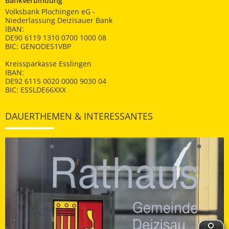
Bankverbindung
Volksbank Plochingen eG -
Niederlassung Deizisauer Bank
IBAN:
DE90 6119 1310 0700 1000 08
BIC: GENODES1VBP
Kreissparkasse Esslingen
IBAN:
DE92 6115 0020 0000 9030 04
BIC: ESSLDE66XXX
DAUERTHEMEN & INTERESSANTES