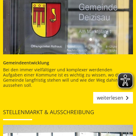
Gemeindeentwicklung
Bei den immer vielfältiger und komplexer werdenden
Aufgaben einer Kommune ist es wichtig zu wissen, wo die
Gemeinde langfristig stehen will und wie der Weg dahin
aussehen soll.
weiterlesen
STELLENMARKT & AUSSCHREIBUNG