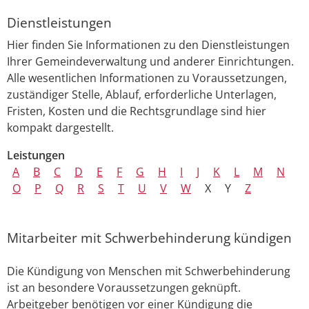
Dienstleistungen
Hier finden Sie Informationen zu den Dienstleistungen
Ihrer Gemeindeverwaltung und anderer Einrichtungen.
Alle wesentlichen Informationen zu Voraussetzungen,
zuständiger Stelle, Ablauf, erforderliche Unterlagen,
Fristen, Kosten und die Rechtsgrundlage sind hier
kompakt dargestellt.
Leistungen
A
B
C
D
E
F
G
H
I
J
K
L
M
N
O
P
Q
R
S
T
U
V
W
X
Y
Z
Mitarbeiter mit Schwerbehinderung kündigen
Die Kündigung von Menschen mit Schwerbehinderung
ist an besondere Voraussetzungen geknüpft.
Arbeitgeber benötigen vor einer Kündigung die