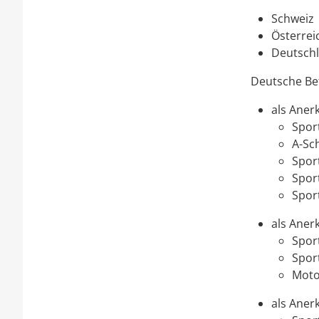
Schweiz
Österrei
Deutsch
Deutsche Be
als Aner
Spor
A-Sc
Spor
Spor
Spor
als Aner
Spor
Spor
Moto
als Aner