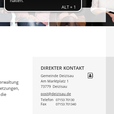
DIREKTER KONTAKT
Gemeinde Deizisau
Am Marktplatz 1
verwaltung
73779
Deizisau
setzungen,
post@deizisau.de
 die
Telefon
07153 70130
Fax
07153 701340