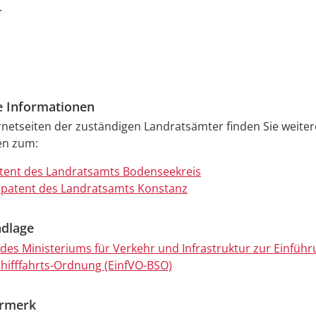
.
e Informationen
rnetseiten der zuständigen Landratsämter finden Sie weiter
en zum:
tent des Landratsamts Bodenseekreis
patent des Landratsamts Konstanz
dlage
es Ministeriums für Verkehr und Infrastruktur zur Einführ
hifffahrts-Ordnung (EinfVO-BSO)
ermerk