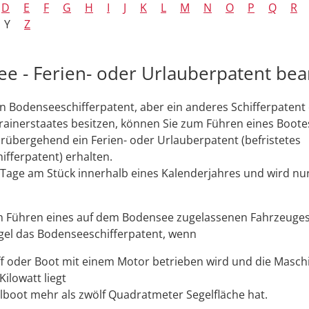
D
E
F
G
H
I
J
K
L
M
N
O
P
Q
R
Y
Z
e - Ferien- oder Urlauberpatent be
n Bodenseeschifferpatent, aber ein anderes Schifferpatent
ainerstaates besitzen, können Sie zum Führen eines Boote
übergehend ein Ferien- oder Urlauberpatent (befristetes
fferpatent) erhalten.
30 Tage am Stück innerhalb eines Kalenderjahres und wird nu
 Führen eines auf dem Bodensee zugelassenen Fahrzeuges
egel das Bodenseeschifferpatent,
wenn
ff oder Boot mit einem Motor betrieben wird und die Masch
Kilowatt liegt
lboot mehr als zwölf Quadratmeter Segelfläche hat.