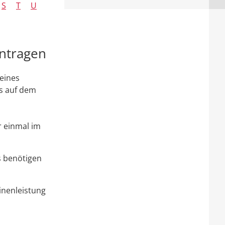
S
T
U
antragen
 eines
s auf dem
r einmal im
 benötigen
inenleistung