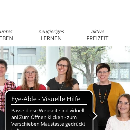
untes
neugieriges
aktive
EBEN
LERNEN
FREIZEIT
anmelden