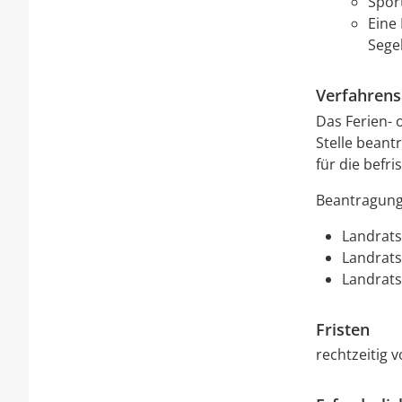
Spor
Eine
Sege
Verfahrens
Das Ferien- 
Stelle beant
für die befr
Beantragun
Landrats
Landrats
Landrats
Fristen
rechtzeitig 