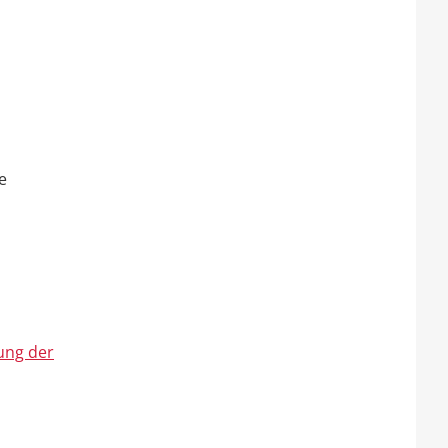
e
ung der