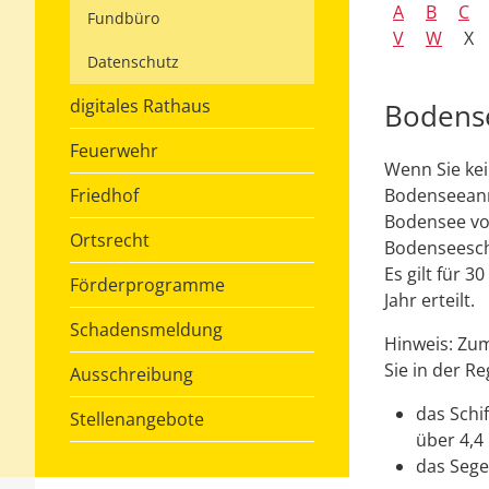
A
B
C
Fundbüro
V
W
X
Datenschutz
digitales Rathaus
Bodense
Feuerwehr
Wenn Sie kei
Friedhof
Bodenseeanr
Bodensee vor
Ortsrecht
Bodenseeschi
Es gilt für 
Förderprogramme
Jahr erteilt.
Schadensmeldung
Hinweis:
Zum
Sie in der R
Ausschreibung
das Schi
Stellenangebote
über 4,4 
das Sege