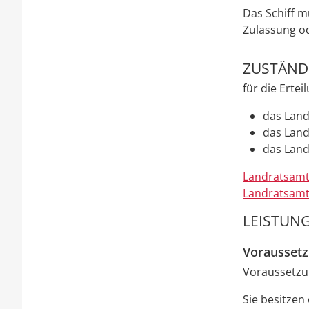
Das Schiff m
Zulassung od
ZUSTÄNDI
für die Erte
das Land
das Lan
das Land
Landratsamt
Landratsamt
LEISTUNG
Vorausset
Voraussetzun
Sie besitzen