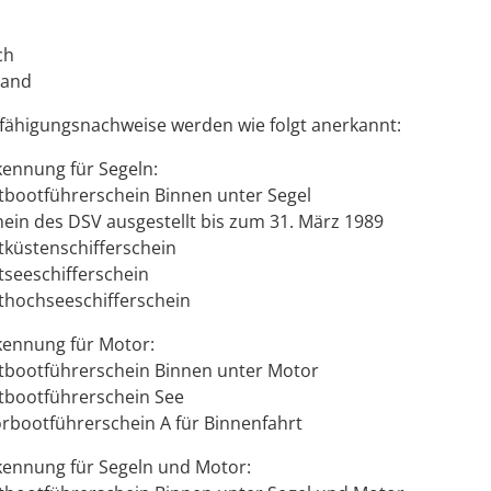
ch
land
fähigungsnachweise werden wie folgt anerkannt:
kennung für Segeln:
tbootführerschein Binnen unter Segel
hein des DSV ausgestellt bis zum 31. März 1989
tküstenschifferschein
tseeschifferschein
thochseeschifferschein
kennung für Motor:
tbootführerschein Binnen unter Motor
tbootführerschein See
rbootführerschein A für Binnenfahrt
kennung für Segeln und Motor: