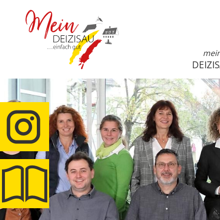
mei
DEIZI