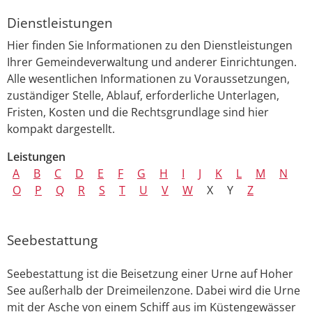
Dienstleistungen
Hier finden Sie Informationen zu den Dienstleistungen
Ihrer Gemeindeverwaltung und anderer Einrichtungen.
Alle wesentlichen Informationen zu Voraussetzungen,
zuständiger Stelle, Ablauf, erforderliche Unterlagen,
Fristen, Kosten und die Rechtsgrundlage sind hier
kompakt dargestellt.
Leistungen
A
B
C
D
E
F
G
H
I
J
K
L
M
N
O
P
Q
R
S
T
U
V
W
X
Y
Z
Seebestattung
Seebestattung ist die Beisetzung einer Urne auf Hoher
See außerhalb der Dreimeilenzone. Dabei wird die Urne
mit der Asche von einem Schiff aus im Küstengewässer