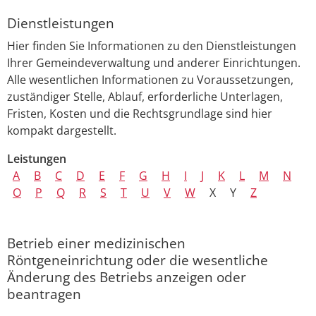
Dienstleistungen
Hier finden Sie Informationen zu den Dienstleistungen
Ihrer Gemeindeverwaltung und anderer Einrichtungen.
Alle wesentlichen Informationen zu Voraussetzungen,
zuständiger Stelle, Ablauf, erforderliche Unterlagen,
Fristen, Kosten und die Rechtsgrundlage sind hier
kompakt dargestellt.
Leistungen
A
B
C
D
E
F
G
H
I
J
K
L
M
N
O
P
Q
R
S
T
U
V
W
X
Y
Z
Betrieb einer medizinischen
Röntgeneinrichtung oder die wesentliche
Änderung des Betriebs anzeigen oder
beantragen