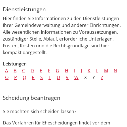
Dienstleistungen
Hier finden Sie Informationen zu den Dienstleistungen
Ihrer Gemeindeverwaltung und anderer Einrichtungen.
Alle wesentlichen Informationen zu Voraussetzungen,
zuständiger Stelle, Ablauf, erforderliche Unterlagen,
Fristen, Kosten und die Rechtsgrundlage sind hier
kompakt dargestellt.
Leistungen
A
B
C
D
E
F
G
H
I
J
K
L
M
N
O
P
Q
R
S
T
U
V
W
X
Y
Z
Scheidung beantragen
Sie möchten sich scheiden lassen?
Das Verfahren für Ehescheidungen findet vor dem