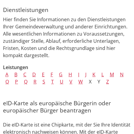
Dienstleistungen
Hier finden Sie Informationen zu den Dienstleistungen
Ihrer Gemeindeverwaltung und anderer Einrichtungen.
Alle wesentlichen Informationen zu Voraussetzungen,
zuständiger Stelle, Ablauf, erforderliche Unterlagen,
Fristen, Kosten und die Rechtsgrundlage sind hier
kompakt dargestellt.
Leistungen
A
B
C
D
E
F
G
H
I
J
K
L
M
N
O
P
Q
R
S
T
U
V
W
X
Y
Z
eID-Karte als europäische Bürgerin oder
europäischer Bürger beantragen
Die eID-Karte ist eine Chipkarte, mit der Sie Ihre Identität
elektronisch nachweisen können. Mit der eID-Karte