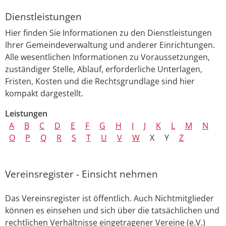
Dienstleistungen
Hier finden Sie Informationen zu den Dienstleistungen
Ihrer Gemeindeverwaltung und anderer Einrichtungen.
Alle wesentlichen Informationen zu Voraussetzungen,
zuständiger Stelle, Ablauf, erforderliche Unterlagen,
Fristen, Kosten und die Rechtsgrundlage sind hier
kompakt dargestellt.
Leistungen
A
B
C
D
E
F
G
H
I
J
K
L
M
N
O
P
Q
R
S
T
U
V
W
X
Y
Z
Vereinsregister - Einsicht nehmen
Das Vereinsregister ist öffentlich. Auch Nichtmitglieder
können es einsehen und sich über die tatsächlichen und
rechtlichen Verhältnisse eingetragener Vereine (e.V.)