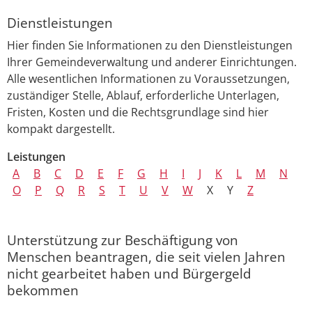
Dienstleistungen
Hier finden Sie Informationen zu den Dienstleistungen
Ihrer Gemeindeverwaltung und anderer Einrichtungen.
Alle wesentlichen Informationen zu Voraussetzungen,
zuständiger Stelle, Ablauf, erforderliche Unterlagen,
Fristen, Kosten und die Rechtsgrundlage sind hier
kompakt dargestellt.
Leistungen
A
B
C
D
E
F
G
H
I
J
K
L
M
N
O
P
Q
R
S
T
U
V
W
X
Y
Z
Unterstützung zur Beschäftigung von
Menschen beantragen, die seit vielen Jahren
nicht gearbeitet haben und Bürgergeld
bekommen