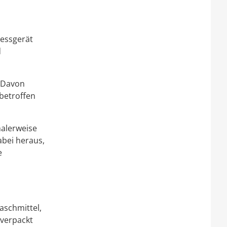
Messgerät
d
 Davon
betroffen
alerweise
abei heraus,
e
aschmittel,
 verpackt