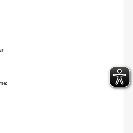
er
rme: