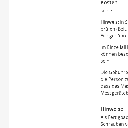
Kosten
keine
Hinweis:
In S
prüfen (Bef
Eichgebühre
Im Einzelfa
können beson
sein.
Die Gebühre
die Person z
dass das Mes
Messgerätebe
Hinweise
Als Fertigpa
Schrauben vo