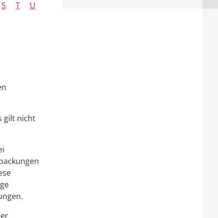
S
T
U
en
gilt nicht
ei
gpackungen
ese
nge
ungen.
ter