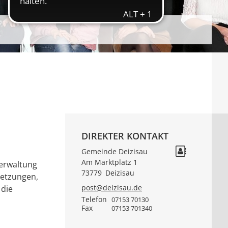
DIREKTER KONTAKT
Gemeinde Deizisau
Am Marktplatz 1
verwaltung
73779
Deizisau
setzungen,
post@deizisau.de
 die
Telefon
07153 70130
Fax
07153 701340