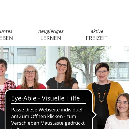
untes
neugieriges
aktive
EBEN
LERNEN
FREIZEIT
anmelden