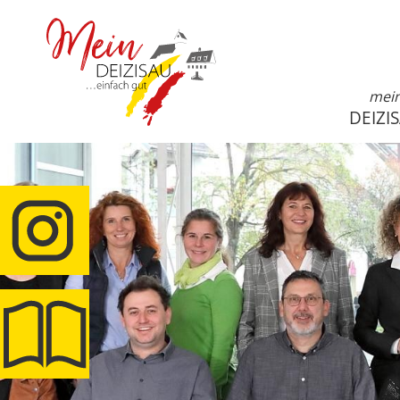
mei
DEIZI