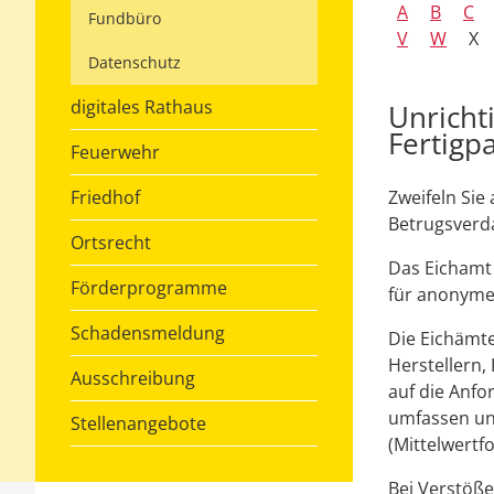
A
B
C
Fundbüro
V
W
X
Datenschutz
digitales Rathaus
Unricht
Fertigp
Feuerwehr
Friedhof
Zweifeln Sie
Betrugsverd
Ortsrecht
Das Eichamt
Förderprogramme
für anonyme
Schadensmeldung
Die Eichämt
Herstellern,
Ausschreibung
auf die Anfo
umfassen un
Stellenangebote
(Mittelwertf
Bei Verstöß