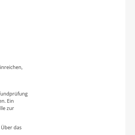
inreichen,
efundprüfung
en. Ein
lle zur
 Über das