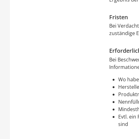
Fristen
Bei Verdacht
zuständige 
Erforderli
Bei Beschwe
Informatione
Wo haben
Herstell
Produkt
Nennfüll
Mindest
Evtl. ei
sind