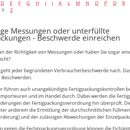
D
E
F
G
H
I
J
K
L
M
N
O
P
Q
R
Y
Z
ige Messungen oder unterfüllte
ackungen - Beschwerde einreichen
 an der Richtigkeit von Messungen oder haben Sie sogar ein
acht?
 geht jeder begründeten Verbraucherbeschwerde nach. Das 
 Beschwerden.
er führen auch unangekündigte Fertigpackungskontrollen b
 Importeuren und im Handel durch. Dabei werden die Ferti
rderungen der Fertigpackungsverordnung hin überprüft. Di
ter anderem die Ermittlung der durchschnittlichen Füllme
orderung) und der zulässigen Abweichungen der Einzelpack
en gegen die Fertigpackungsverordnung können die Eichäm