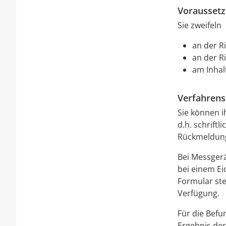
Vorausset
Sie zweifeln
an der R
an der R
am Inhal
Verfahrens
Sie können 
d.h. schrift
Rückmeldung
Bei Messger
bei einem Ei
Formular stel
Verfügung.
Für die Bef
Ergebnis der