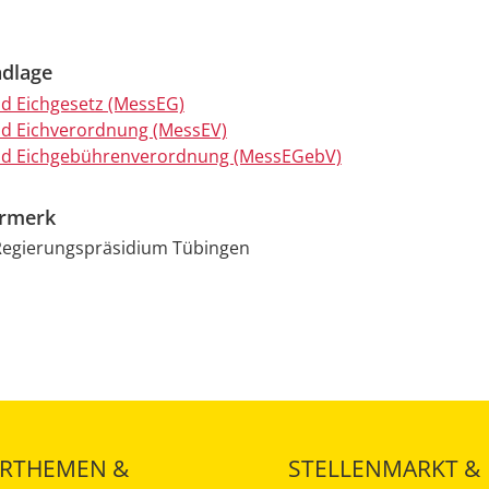
dlage
d Eichgesetz (MessEG)
d Eichverordnung (MessEV)
nd Eichgebührenverordnung (MessEGebV)
ermerk
 Regierungspräsidium Tübingen
RTHEMEN &
STELLENMARKT &