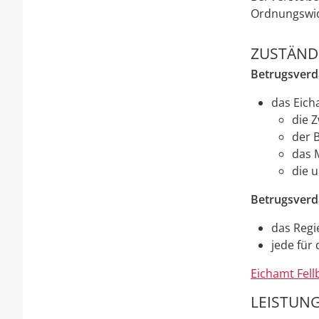
Ordnungswidr
ZUSTÄNDI
Betrugsverd
das Eich
die 
der 
das M
die 
Betrugsverda
das Regi
jede für
Eichamt Fel
LEISTUNG