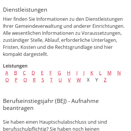
Dienstleistungen
Hier finden Sie Informationen zu den Dienstleistungen
Ihrer Gemeindeverwaltung und anderer Einrichtungen.
Alle wesentlichen Informationen zu Voraussetzungen,
zuständiger Stelle, Ablauf, erforderliche Unterlagen,
Fristen, Kosten und die Rechtsgrundlage sind hier
kompakt dargestellt.
Leistungen
A
B
C
D
E
F
G
H
I
J
K
L
M
N
O
P
Q
R
S
T
U
V
W
X
Y
Z
Berufseinstiegsjahr (BEJ) - Aufnahme
beantragen
Sie haben einen Hauptschulabschluss und sind
berufsschulpflichtig? Sie haben noch keinen