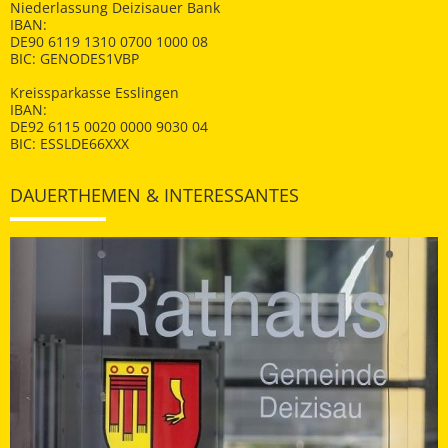
Niederlassung Deizisauer Bank
IBAN:
DE90 6119 1310 0700 1000 08
BIC: GENODES1VBP
Kreissparkasse Esslingen
IBAN:
DE92 6115 0020 0000 9030 04
BIC: ESSLDE66XXX
DAUERTHEMEN & INTERESSANTES