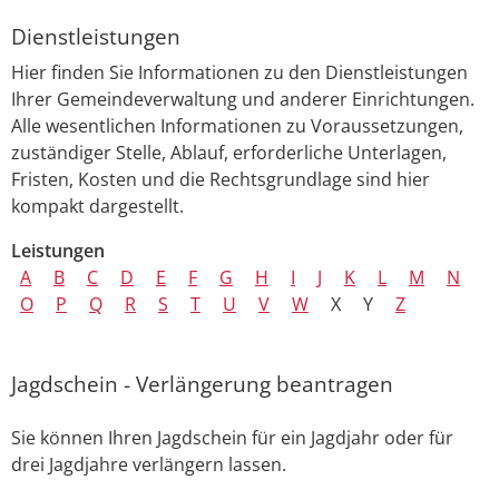
Dienstleistungen
Hier finden Sie Informationen zu den Dienstleistungen
Ihrer Gemeindeverwaltung und anderer Einrichtungen.
Alle wesentlichen Informationen zu Voraussetzungen,
zuständiger Stelle, Ablauf, erforderliche Unterlagen,
Fristen, Kosten und die Rechtsgrundlage sind hier
kompakt dargestellt.
Leistungen
A
B
C
D
E
F
G
H
I
J
K
L
M
N
O
P
Q
R
S
T
U
V
W
X
Y
Z
Jagdschein - Verlängerung beantragen
Sie können Ihren Jagdschein für ein Jagdjahr oder für
drei Jagdjahre verlängern lassen.