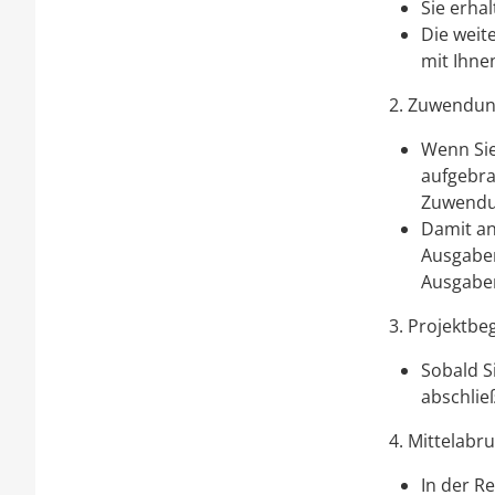
Sie erha
Die weit
mit Ihne
2. Zuwendun
Wenn Sie
aufgebra
Zuwendu
Damit an
Ausgabe
Ausgaben
3. Projektbe
Sobald S
abschlie
4. Mittelabru
In der R