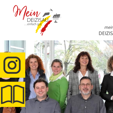
mei
DEIZI