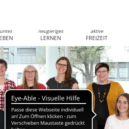
untes
neugieriges
aktive
EBEN
LERNEN
FREIZEIT
anmelden