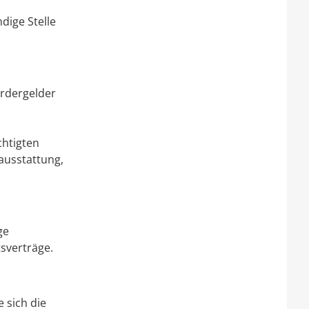
dige Stelle
ördergelder
chtigten
sausstattung,
ge
tsverträge
.
 sich die