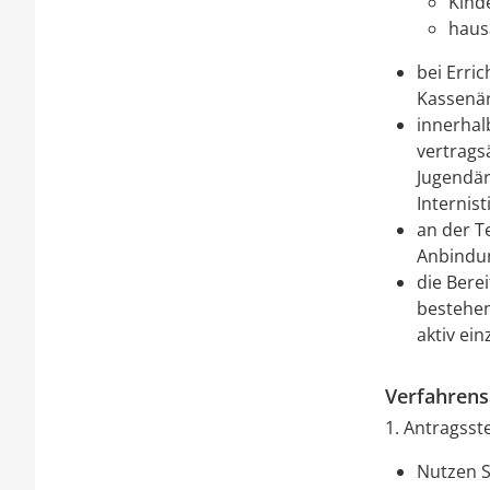
Kind
hausä
bei Erri
Kassenär
innerhal
vertrags
Jugendär
Internis
an der T
Anbindun
die Bere
bestehe
aktiv ei
Verfahrens
1. Antragsst
Nutzen S