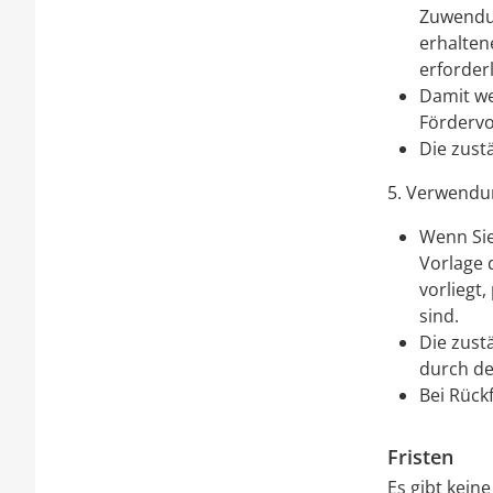
Zuwendun
erhalten
erforder
Damit we
Fördervo
Die zust
5. Verwendu
Wenn Sie
Vorlage 
vorliegt,
sind.
Die zust
durch de
Bei Rück
Fristen
Es gibt kein