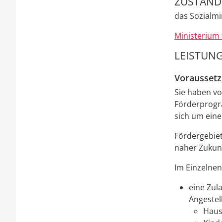
ZUSTÄNDI
das Sozialm
Ministerium
LEISTUNG
Vorausset
Sie haben vo
Förderprog
sich um eine
Fördergebiet
naher Zukunf
Im Einzelnen
eine Zul
Angestel
Haus