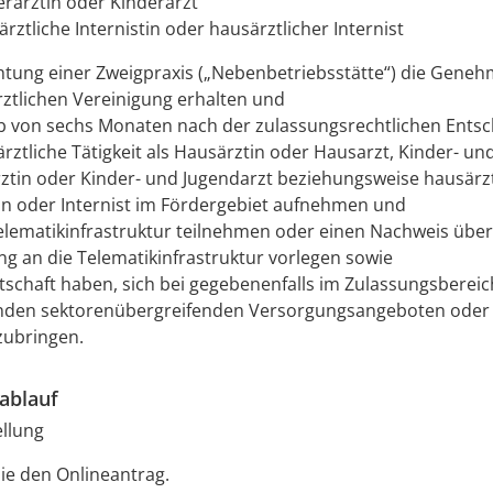
erärztin oder Kinderarzt
rztliche Internistin oder hausärztlicher Internist
chtung einer Zweigpraxis („Nebenbetriebsstätte“) die Gene
ztlichen Vereinigung erhalten und
b von sechs Monaten nach der zulassungsrechtlichen Entsc
ärztliche Tätigkeit als Hausärztin oder Hausarzt, Kinder- un
ztin oder Kinder- und Jugendarzt beziehungsweise hausärztl
tin oder Internist im Fördergebiet aufnehmen und
elematikinfrastruktur teilnehmen oder einen Nachweis über
g an die Telematikinfrastruktur vorlegen sowie
itschaft haben, sich bei gegebenenfalls im Zulassungsbereic
nden sektorenübergreifenden Versorgungsangeboten oder
nzubringen.
ablauf
ellung
ie den Onlineantrag.