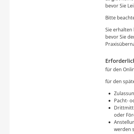
bevor Sie Le
Bitte beachte
Sie erhalten
bevor Sie de
Praxisüberna
Erforderli
für den Onli
für den spät
Zulassun
Pacht- od
Drittmitt
oder För
Anstellu
werden s