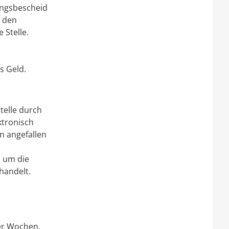
ungsbescheid
t den
 Stelle.
s Geld.
telle durch
ktronisch
n angefallen
n um die
handelt.
ier Wochen,