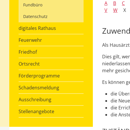
A
B
C
Fundbüro
V
W
X
Datenschutz
digitales Rathaus
Zuwendu
Feuerwehr
Als Hausärzt
Friedhof
Dies gilt, w
niederlassen
Ortsrecht
mehr gesiche
Förderprogramme
Es können g
Schadensmeldung
die Über
Ausschreibung
die Neue
die Erri
Stellenangebote
die Anste