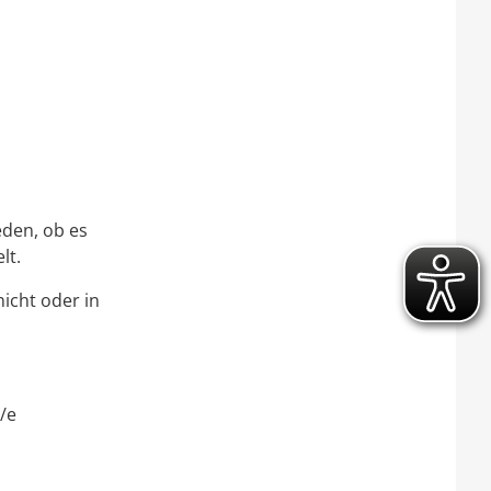
s
eden, ob es
lt.
icht oder in
/e