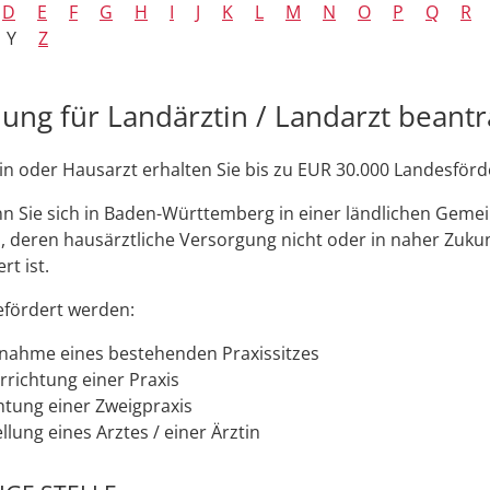
D
E
F
G
H
I
J
K
L
M
N
O
P
Q
R
Y
Z
ng für Landärztin / Landarzt beant
in oder Hausarzt erhalten Sie bis zu EUR 30.000 Landesför
enn Sie sich in Baden-Württemberg in einer ländlichen Geme
, deren hausärztliche Versorgung nicht oder in naher Zukun
rt ist.
efördert werden:
nahme eines bestehenden Praxissitzes
rrichtung einer Praxis
chtung einer Zweigpraxis
llung eines Arztes / einer Ärztin