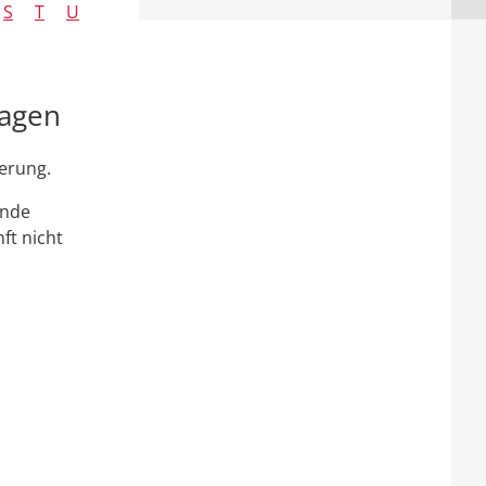
S
T
U
ragen
derung.
inde
ft nicht