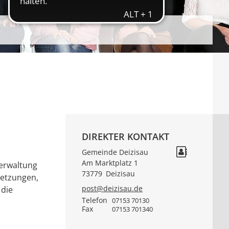
DIREKTER KONTAKT
Gemeinde Deizisau
Am Marktplatz 1
verwaltung
73779
Deizisau
setzungen,
post@deizisau.de
 die
Telefon
07153 70130
Fax
07153 701340