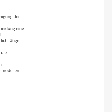
hmigung der
heidung eine
d
ich tätige
 die
h
 -modellen