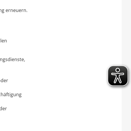
ng erneuern.
len
ngsdienste,
oder
chäftigung
der