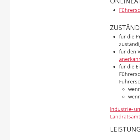
ONLINEA
Führersc
ZUSTÄNDI
für die 
zuständ
für den 
anerkann
für die 
Führersc
Führersch
wenn
wenn
Industrie- 
Landratsamt
LEISTUNG