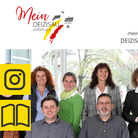
mei
DEIZI