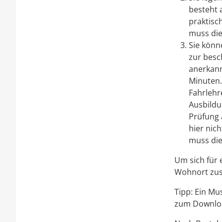
besteht 
praktisc
muss die
Sie könn
zur besc
anerkan
Minuten.
Fahrle
h
r
Ausbildu
Prüfung 
hier nic
muss die
Um sich für 
Wohnort zus
Tipp:
Ein Mus
zum Downloa