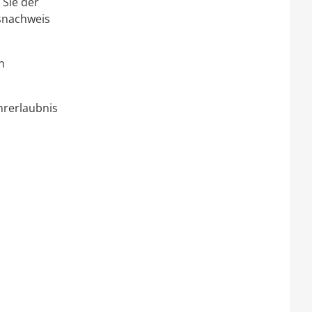
 Sie der
gsnachweis
n
hrerlaubnis