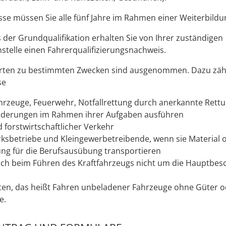
sse müssen Sie alle fünf Jahre im Rahmen einer We
i
terbildu
 der Grundqualifikation erhalten Sie von Ihrer zuständigen
stelle einen Fahrerqualifizierungsnachweis.
rten zu bestimmten Zwecken sind ausgenommen. Dazu zäh
se
ahrzeuge,
Feuerwehr,
Notfallrettung durch anerkannte Rettu
rderungen im Rahmen ihrer Aufgaben ausführen
d forstwirtschaftlicher Verkehr
sbetriebe und Kleingewerbetreibende, wenn sie Material 
ng für die Berufsausübung transportieren
sich beim Führen des Kraftfahrzeugs nicht um die Hauptbes
ten, das heißt Fahren unbeladener Fahrzeuge ohne Güter o
e
.