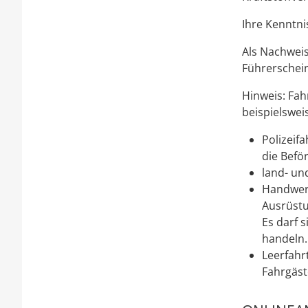
Ihre Kenntni
Als Nachweis
Führerschein
Hinweis:
Fah
beispielswei
Polizeif
die Befö
land- un
Handwerk
Ausrüstu
Es darf 
handeln.
Leerfahr
Fahrgäst