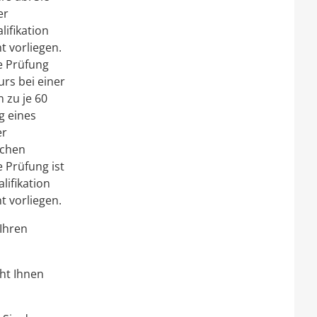
er
ifikation
t vorliegen.
e Prüfung
rs bei einer
 zu je 60
g eines
er
ichen
 Prüfung ist
lifikation
t vorliegen.
 Ihren
ht Ihnen