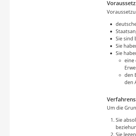
Vorausset
Voraussetzun
deutsche
Staatsan
Sie sind
Sie habe
Sie habe
eine 
Erwe
den 
den 
Verfahrens
Um die Grund
Sie abso
beziehun
Sie lege