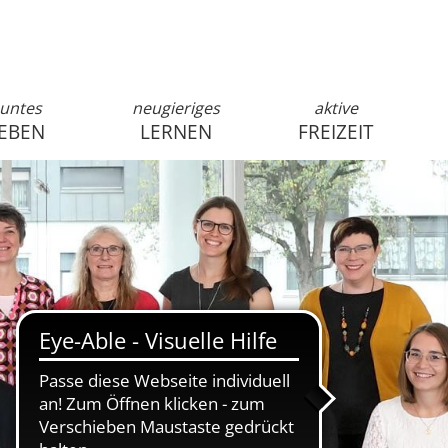
untes
neugieriges
aktive
EBEN
LERNEN
FREIZEIT
anmelden