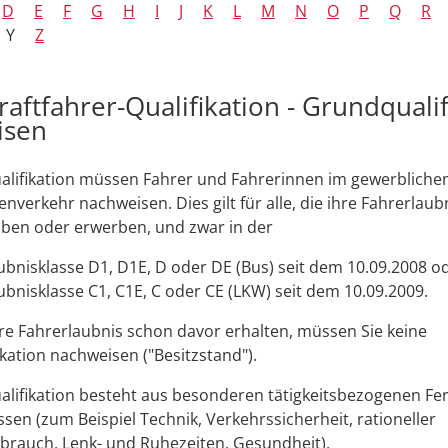
D
E
F
G
H
I
J
K
L
M
N
O
P
Q
R
Y
Z
raftfahrer-Qualifikation - Grundqualif
isen
lifikation müssen Fahrer und Fahrerinnen im gewerblichen
nverkehr nachweisen. Dies gilt für alle, die ihre Fahrerlaub
ben oder erwerben, und zwar in der
ubnisklasse D1, D1E, D oder DE (Bus) seit dem 10.09.2008 o
ubnisklasse C1, C1E, C oder CE (LKW) seit dem 10.09.2009.
re Fahrerlaubnis schon davor erhalten, müssen Sie keine
kation nachweisen ("Besitzstand").
lifikation besteht aus besonderen tätigkeitsbezog
e
nen Fer
sen (zum Beispiel Technik, Verkehrssiche
r
heit, rationeller
rbrauch, Lenk- und Ruhezeiten, G
e
sundheit).