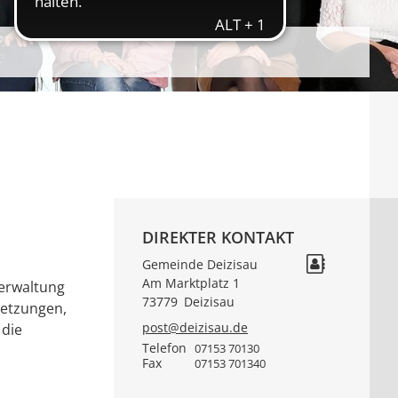
DIREKTER KONTAKT
Gemeinde Deizisau
Am Marktplatz 1
verwaltung
73779
Deizisau
setzungen,
post@deizisau.de
 die
Telefon
07153 70130
Fax
07153 701340