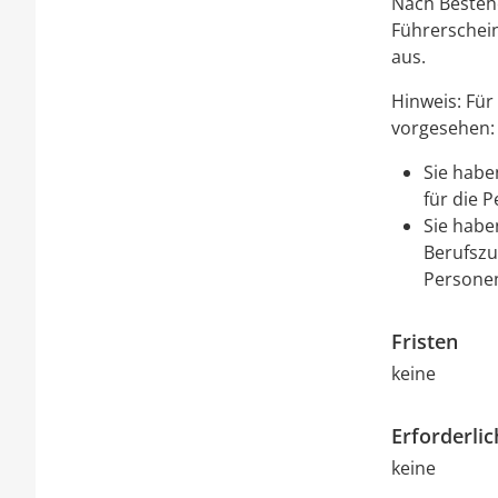
Nach Bestehe
Führerschein
aus.
Hinweis:
Für 
vorgesehen:
Sie habe
für die 
Sie hab
Berufszu
Persone
Fristen
keine
Erforderli
keine