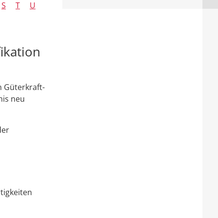
S
T
U
ikation
 Güterkraft-
nis neu
der
tigkeiten