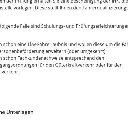
n der Prüfung erhalten Sie eine Bescheinigung der IHK, die
stelle vorlegen. Diese stellt Ihnen den Fahrerqualifizierun
folgende Fälle sind Schulungs- und Prüfungserleicht
e
runge
n schon eine Lkw-Fahrerlaubnis und wollen diese um die Fa
Personenbeförderung erwe
i
tern (oder umgekehrt).
en schon Fachkundenachweise entsprechend den
gangsordnungen für den Güterkraftverkehr oder für den
nverkehr.
che Unterlagen