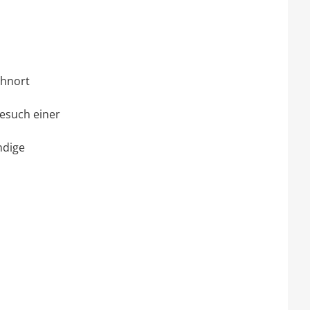
ohnort
Besuch einer
ndige