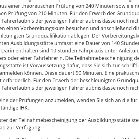
aus e
i
ner theoretischen Prüfung von 240 Minuten sowie ein
hen Prüfung von 210 M
i
nuten. Für den Erwerb der Grundqual
 Fahrerlaubnis der jeweiligen Fahre
r
laubnisklasse noch nich
en einen Vorbereitungskurs besuchen und anschließend di
hleunigten Grundqualifikation ablegen.
Der Vorbere
i
tungsku
nten Ausbildung
s
stätte umfasst eine Dauer von 140 Stunden
 Darin enthalten sind 10 Stu
n
den Fahrpraxis unter Anleitun
ers oder einer Fahrlehrerin. Die Teilnahmeb
e
scheinigung d
ngsstätte ist Vorau
s
setzung dafür, dass Sie sich zur schriftl
anmelden können. Diese dauert 90 Minuten. Eine praktische
ht erforderlich. Für den Erwerb der beschleuni
g
ten Grundqua
 Fahrerlaubnis der jeweiligen Fahrerlaubnisklasse noch nich
eine der Prüfungen anzumelden, wenden Sie sich an die für
tändige IHK.
ter der Teilnahmebescheinigung der Ausbildungsstätte ste
d zur Verfügung.