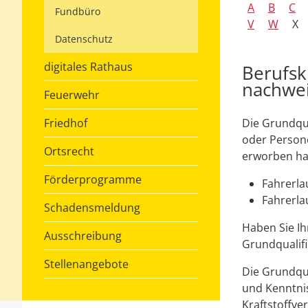
A
B
C
Fundbüro
V
W
X
Datenschutz
digitales Rathaus
Berufsk
nachwe
Feuerwehr
Friedhof
Die Grundqua
oder Persone
Ortsrecht
erworben ha
Förderprogramme
Fahrerla
Fahrerla
Schadensmeldung
Haben Sie Ih
Ausschreibung
Grundqualifi
Stellenangebote
Die Grundqua
und Kenntnis
Kraftstoffve