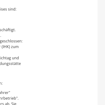
ises sind:
chäftigt.
.
bgeschlossen:
r
(IHK) zum
ichtag und
ldungsstätte
n:
ahrer"
hrbetrieb".
urs ab.
Sie