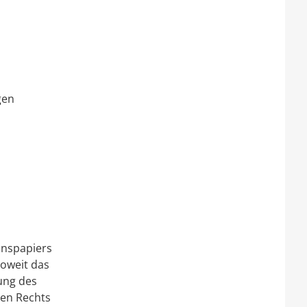
gen
onspapiers
soweit das
ung des
hen Rechts