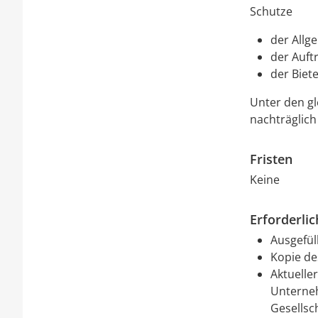
Schutze
der Allg
der Auft
der Biete
Unter den gl
nachträglic
Fristen
Keine
Erforderli
Ausgefül
Kopie de
Aktuelle
Unterneh
Gesellsc