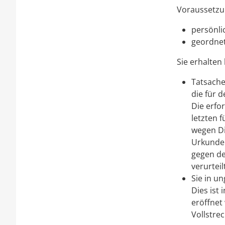
Voraussetzun
persönli
geordnet
Sie erhalten
Tatsache
die für 
Die erfor
letzten 
wegen Di
Urkunden
gegen de
verurtei
Sie in u
Dies ist
eröffnet
Vollstre