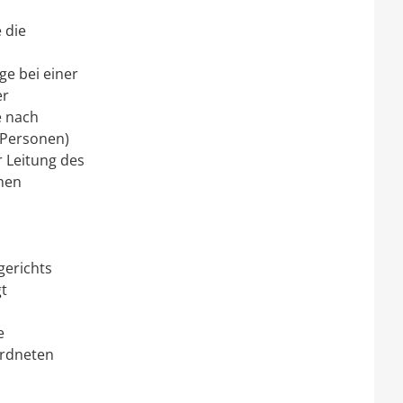
 die
e bei einer
er
e nach
 Personen)
r Leitung des
chen
gerichts
gt
e
ordneten