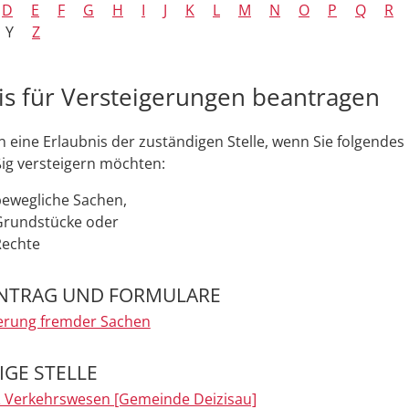
D
E
F
G
H
I
J
K
L
M
N
O
P
Q
R
Y
Z
is für Versteigerungen beantragen
n eine Erlaubnis der zuständigen Stelle, wenn Sie folgendes
g versteigern möchten:
ewegliche Sachen,
Grundstücke oder
Rechte
NTRAG UND FORMULARE
erung fremder Sachen
GE STELLE
 Verkehrswesen [Gemeinde Deizisau]