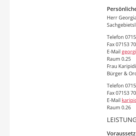
Persönlich
Herr
Georgi
Sachgebiets
Telefon
0715
Fax
07153 7
E-Mail
georg
Raum
0.25
Frau
Karipid
Bürger & O
Telefon
0715
Fax
07153 70
E-Mail
karipi
Raum
0.26
LEISTUNG
Vorausset