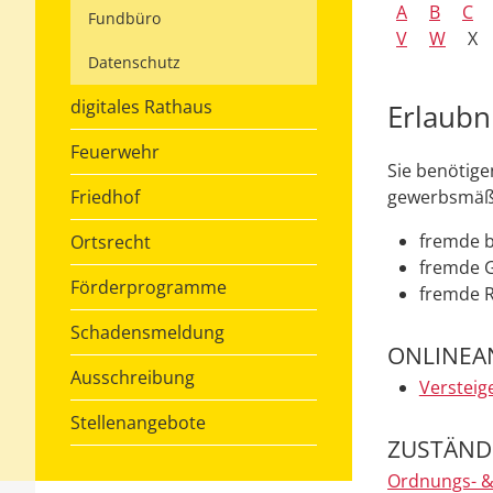
A
B
C
Fundbüro
V
W
X
Datenschutz
digitales Rathaus
Erlaubn
Feuerwehr
Sie benötige
Friedhof
gewerbsmäßi
fremde b
Ortsrecht
fremde 
Förderprogramme
fremde 
Schadensmeldung
ONLINEA
Ausschreibung
Versteig
Stellenangebote
ZUSTÄNDI
Ordnungs- &