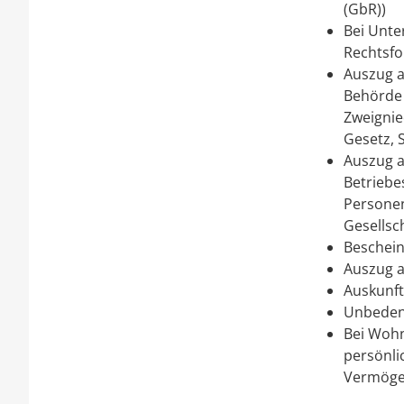
(GbR))
Bei Unte
Rechtsf
Auszug a
Behörde 
Zweignied
Gesetz, 
Auszug a
Betriebe
Personen
Gesellsc
Beschein
Auszug a
Auskunft
Unbeden
Bei Wohn
persönli
Vermögen