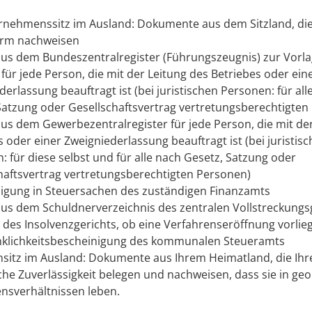
rnehmenssitz im Ausland: Dokumente aus dem Sitzland, die
orm nachweisen
us dem Bundeszentralregister (Führungszeugnis) zur Vorlag
für jede Person, die mit der Leitung des Betriebes oder ein
erlassung beauftragt ist (bei juristischen Personen: für all
Satzung oder Gesellschaftsvertrag vertretungsberechtigten
us dem Gewerbezentralregister für jede Person, die mit de
s oder einer Zweigniederlassung beauftragt ist (bei juristis
: für diese selbst und für alle nach Gesetz, Satzung oder
haftsvertrag vertretungsberechtigten Personen)
igung in Steuersachen des zuständigen Finanzamts
us dem Schuldnerverzeichnis des zentralen Vollstreckungs
 des Insolvenzgerichts, ob eine Verfahrenseröffnung vorlie
klichkeitsbescheinigung des kommunalen Steueramts
sitz im Ausland: Dokumente aus Ihrem Heimatland, die Ihr
che Zuverlässigkeit belegen und nachweisen, dass sie in ge
sverhältnissen leben.