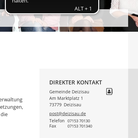
DIREKTER KONTAKT
Gemeinde Deizisau
Am Marktplatz 1
verwaltung
73779
Deizisau
setzungen,
post@deizisau.de
 die
Telefon
07153 70130
Fax
07153 701340