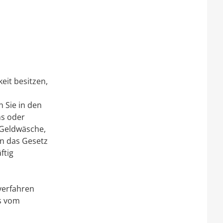
eit besitzen,
n Sie in den
ns oder
 Geldwäsche,
n das Gesetz
ftig
zverfahren
as vom