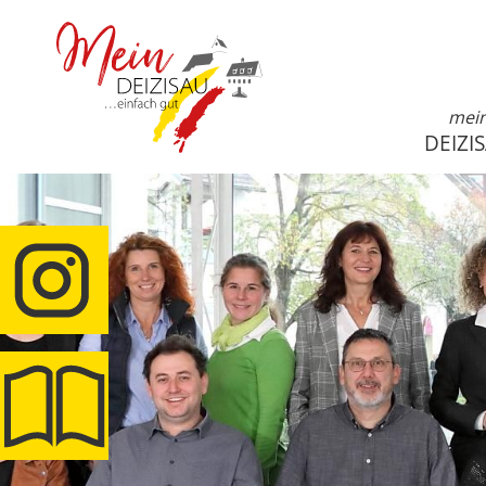
mei
DEIZI