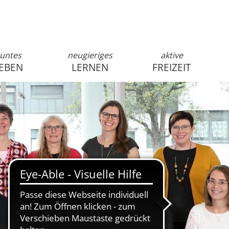
untes
neugieriges
aktive
EBEN
LERNEN
FREIZEIT
anmelden