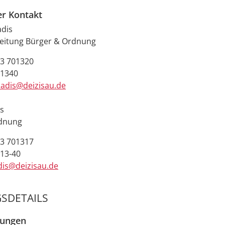
er Kontakt
adis
leitung Bürger & Ordnung
3 701320
01340
iadis@deizisau.de
is
rdnung
3 701317
13-40
dis@deizisau.de
SDETAILS
zungen