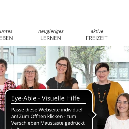
untes
neugieriges
aktive
EBEN
LERNEN
FREIZEIT
anmelden