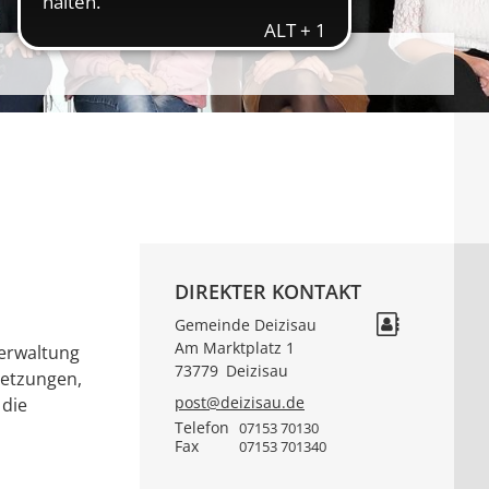
DIREKTER KONTAKT
Gemeinde Deizisau
Am Marktplatz 1
verwaltung
73779
Deizisau
setzungen,
post@deizisau.de
 die
Telefon
07153 70130
Fax
07153 701340