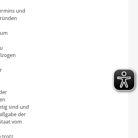
termins und
Gründen
, um
zu
llzogen
r
m
der
len
htig sind und
Maßgabe der
 Staat vom
 trotz