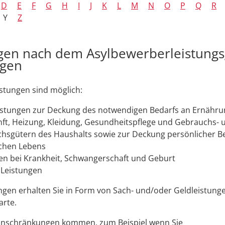
D
E
F
G
H
I
J
K
L
M
N
O
P
Q
R
Y
Z
gen nach dem Asylbewerberleistungs
agen
stungen sind möglich:
stungen zur Deckung des notwendigen Bedarfs an Ernähru
ft, Heizung, Kleidung, Gesundheitspflege und Gebrauchs- 
hsgütern des Haushalts sowie zur Deckung persönlicher B
ichen Lebens
en bei Krankheit, Schwangerschaft und Geburt
 Leistungen
ngen erhalten Sie in Form von Sach- und/oder Geldleistung
arte.
Einschränkungen kommen,
zum Beispiel
wenn Sie