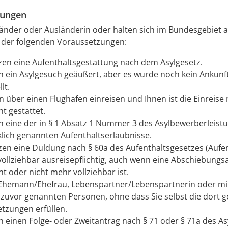
zungen
länder oder Ausländerin oder halten sich im Bundesgebiet 
e der folgenden Voraussetzungen:
tzen eine Aufenthaltsgestattung nach dem Asylgesetz.
n ein Asylgesuch geäußert, aber es wurde noch kein Ankun
lt.
n über einen Flughafen einreisen und Ihnen ist die Einreise 
t gestattet.
n eine der in § 1 Absatz 1 Nummer 3 des Asylbewerberleist
lich genannten Aufenthaltserlaubnisse.
tzen eine Duldung nach § 60a des Aufenthaltsgesetzes (Aufe
 vollziehbar ausreisepflichtig, auch wenn eine Abschiebun
t oder nicht mehr vollziehbar ist.
 Ehemann/Ehefrau, Lebenspartner/Lebenspartnerin oder mi
 zuvor genannten Personen, ohne dass Sie selbst die dort 
tzungen erfüllen.
n einen Folge- oder Zweitantrag nach § 71 oder § 71a des As