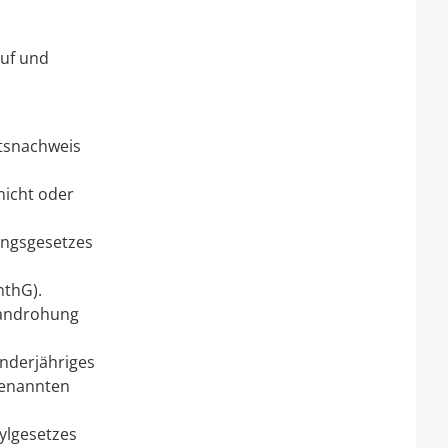
auf und
ftsnachweis
nicht oder
ungsgesetzes
nthG).
gsandrohung
nderjähriges
genannten
ylgesetzes