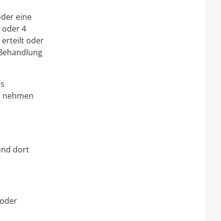
oder eine
 oder 4
erteilt oder
 Behandlung
es
ch nehmen
und dort
/oder