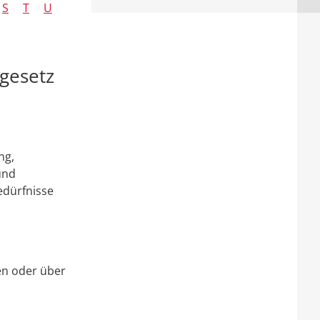
S
T
U
gesetz
ng,
und
edürfnisse
en oder über