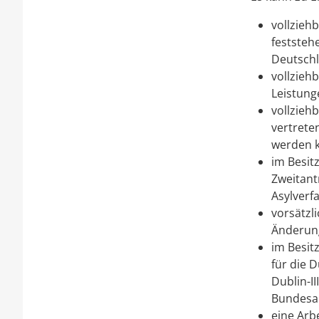
vollzieh
feststeh
Deutschl
vollzieh
Leistung
vollzieh
vertret
werden 
im Besit
Zweitant
Asylver
vorsätzl
Änderung
im Besit
für die 
Dublin-I
Bundesam
eine Arb