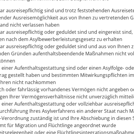
bar ausreisepflichtig sind und trotz feststehenden Ausreise
ender Ausreisemöglichkeit aus von Ihnen zu vertretenden 
and nicht verlassen haben
bar ausreisepflichtig oder geduldet sind und
eingereist sind
en nach dem Asylbewerberleistungsgesetz zu erhalten
bar ausreisepflichtig oder geduldet sind und aus von Ihnen 
enden Gründen aufenthaltsbeendende Maßnahmen nicht vo
können
z einer Aufenthaltsgestattung sind oder einen Asylfolge- ode
rag gestellt haben und bestimmten Mitwirkungspflichten i
fahren nicht nachkommen
ich oder fahrlässig vorhandenes Vermögen nicht angeben o
en Ihrer Vermögensverhältnisse nicht unverzüglich mittei
z einer Aufenthaltsgestattung oder vollziehbar ausreisepflic
Durchführung Ihres Asylverfahrens ein anderer Staat nach 
II-Verordnung zuständig ist und Ihre Abschiebung in diesen
t für Migration und Flüchtlinge angeordnet wurde
eitsgelegenheit oder eine Flüchtlingsintegrationsmaßnahme