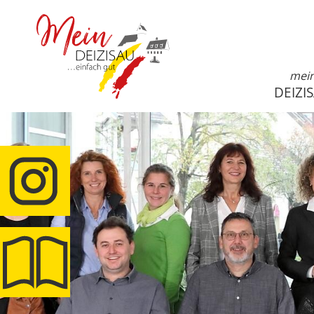
mei
DEIZI