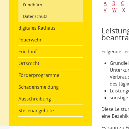
A
B
C
Fundbüro
V
W
X
Datenschutz
digitales Rathaus
Leistun
beantr
Feuerwehr
Friedhof
Folgende Lei
Grundlei
Ortsrecht
Unterkun
Förderprogramme
Verbrauc
des tägl
Schadensmeldung
Leistung
sonstige
Ausschreibung
Diese Leistu
Stellenangebote
eine Bezahlk
Es kann zu 