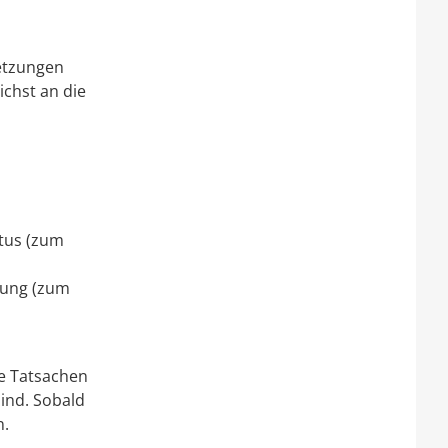
setzungen
ichst an die
atus (zum
lung (zum
le Tatsachen
ind. Sobald
n.