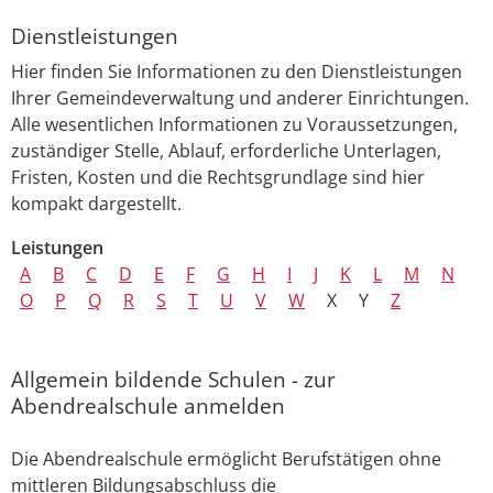
Dienstleistungen
Hier finden Sie Informationen zu den Dienstleistungen
Ihrer Gemeindeverwaltung und anderer Einrichtungen.
Alle wesentlichen Informationen zu Voraussetzungen,
zuständiger Stelle, Ablauf, erforderliche Unterlagen,
Fristen, Kosten und die Rechtsgrundlage sind hier
kompakt dargestellt.
Leistungen
A
B
C
D
E
F
G
H
I
J
K
L
M
N
O
P
Q
R
S
T
U
V
W
X
Y
Z
Allgemein bildende Schulen - zur
Abendrealschule anmelden
Die Abendrealschule ermöglicht Berufstätigen ohne
mittleren Bildungsabschluss die