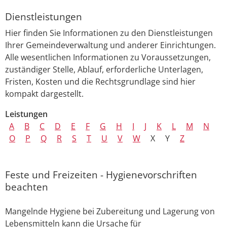
Dienstleistungen
Hier finden Sie Informationen zu den Dienstleistungen
Ihrer Gemeindeverwaltung und anderer Einrichtungen.
Alle wesentlichen Informationen zu Voraussetzungen,
zuständiger Stelle, Ablauf, erforderliche Unterlagen,
Fristen, Kosten und die Rechtsgrundlage sind hier
kompakt dargestellt.
Leistungen
A
B
C
D
E
F
G
H
I
J
K
L
M
N
O
P
Q
R
S
T
U
V
W
X
Y
Z
Feste und Freizeiten - Hygienevorschriften
beachten
Mangelnde Hygiene bei Zubereitung und Lagerung von
Lebensmitteln kann die Ursache für