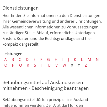
Dienstleistungen
Hier finden Sie Informationen zu den Dienstleistungen
Ihrer Gemeindeverwaltung und anderer Einrichtungen.
Alle wesentlichen Informationen zu Voraussetzungen,
zuständiger Stelle, Ablauf, erforderliche Unterlagen,
Fristen, Kosten und die Rechtsgrundlage sind hier
kompakt dargestellt.
Leistungen
A
B
C
D
E
F
G
H
I
J
K
L
M
N
O
P
Q
R
S
T
U
V
W
X
Y
Z
Betäubungsmittel auf Auslandsreisen
mitnehmen - Bescheinigung beantragen
Betäubungsmittel dürfen prinzipiell ins Ausland
mitgenommen werden. Der Arzt darf für den