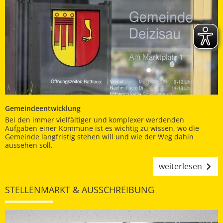
Gemeindeentwicklung
Bei den immer vielfältiger und komplexer werdenden
Aufgaben einer Kommune ist es wichtig zu wissen, wo die
Gemeinde langfristig stehen will und wie der Weg dahin
aussehen soll.
weiterlesen
STELLENMARKT & AUSSCHREIBUNG