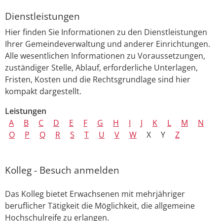
Dienstleistungen
Hier finden Sie Informationen zu den Dienstleistungen
Ihrer Gemeindeverwaltung und anderer Einrichtungen.
Alle wesentlichen Informationen zu Voraussetzungen,
zuständiger Stelle, Ablauf, erforderliche Unterlagen,
Fristen, Kosten und die Rechtsgrundlage sind hier
kompakt dargestellt.
Leistungen
A
B
C
D
E
F
G
H
I
J
K
L
M
N
O
P
Q
R
S
T
U
V
W
X
Y
Z
Kolleg - Besuch anmelden
Das Kolleg bietet Erwachsenen mit mehrjähriger
beruflicher Tätigkeit die Möglichkeit, die allgemeine
Hochschulreife zu erlangen.