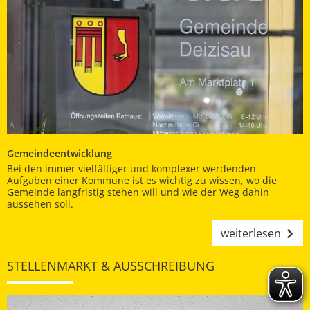
Gemeindeentwicklung
Bei den immer vielfältiger und komplexer werdenden
Aufgaben einer Kommune ist es wichtig zu wissen, wo die
Gemeinde langfristig stehen will und wie der Weg dahin
aussehen soll.
weiterlesen
STELLENMARKT & AUSSCHREIBUNG