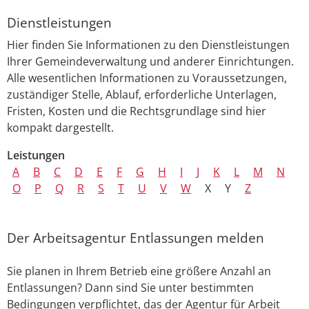
Dienstleistungen
Hier finden Sie Informationen zu den Dienstleistungen
Ihrer Gemeindeverwaltung und anderer Einrichtungen.
Alle wesentlichen Informationen zu Voraussetzungen,
zuständiger Stelle, Ablauf, erforderliche Unterlagen,
Fristen, Kosten und die Rechtsgrundlage sind hier
kompakt dargestellt.
Leistungen
A
B
C
D
E
F
G
H
I
J
K
L
M
N
O
P
Q
R
S
T
U
V
W
X
Y
Z
Der Arbeitsagentur Entlassungen melden
Sie planen in Ihrem Betrieb eine größere Anzahl an
Entlassungen? Dann sind Sie unter bestimmten
Bedingungen verpflichtet, das der Agentur für Arbeit