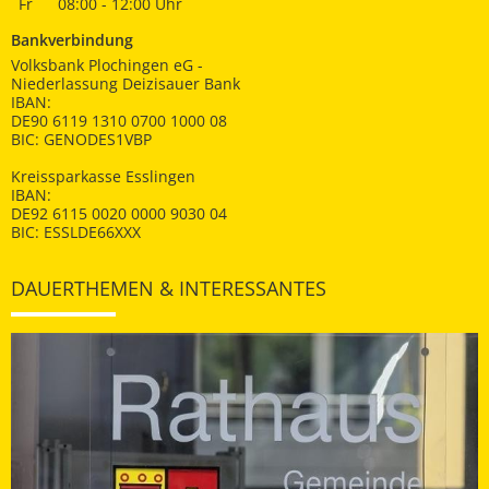
Fr
08:00 - 12:00 Uhr
Bankverbindung
Volksbank Plochingen eG -
Niederlassung Deizisauer Bank
IBAN:
DE90 6119 1310 0700 1000 08
BIC: GENODES1VBP
Kreissparkasse Esslingen
IBAN:
DE92 6115 0020 0000 9030 04
BIC: ESSLDE66XXX
DAUERTHEMEN & INTERESSANTES