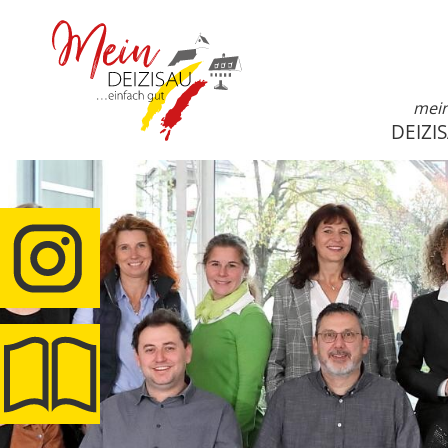
mei
DEIZI