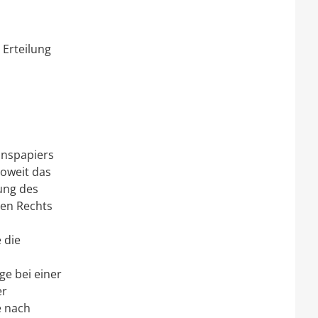
 Erteilung
onspapiers
soweit das
ung des
hen Rechts
 die
e bei einer
er
e nach