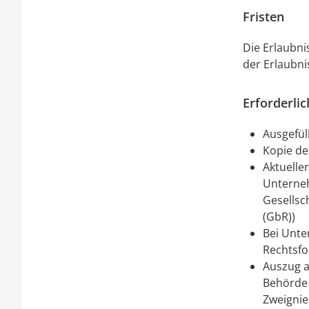
Fristen
Die Erlaubni
der Erlaubni
Erforderli
Ausgefül
Kopie de
Aktuelle
Unterneh
Gesellsc
(GbR))
Bei Unte
Rechtsf
Auszug a
Behörde 
Zweignied