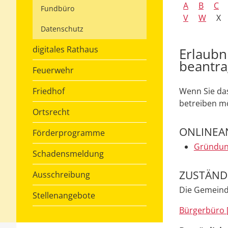
A
B
C
Fundbüro
V
W
X
Datenschutz
digitales Rathaus
Erlaubn
beantr
Feuerwehr
Friedhof
Wenn Sie das
betreiben mö
Ortsrecht
ONLINEA
Förderprogramme
Gründun
Schadensmeldung
ZUSTÄNDI
Ausschreibung
Die Gemeinde
Stellenangebote
Bürgerbüro 