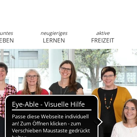
untes
neugieriges
aktive
EBEN
LERNEN
FREIZEIT
anmelden