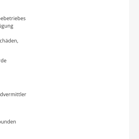
bebetriebes
fügung
schäden,
rde
ndvermittler
rbunden