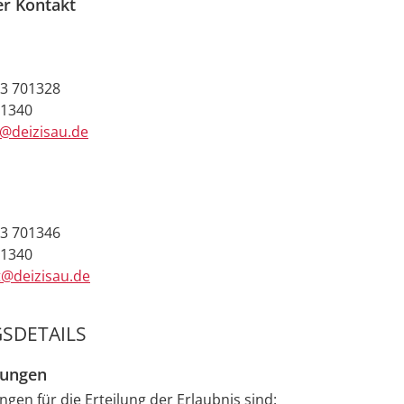
er Kontakt
3 701328
01340
e@deizisau.de
3 701346
01340
t@deizisau.de
SDETAILS
zungen
gen für die Erteilung der Erlaubnis sind: