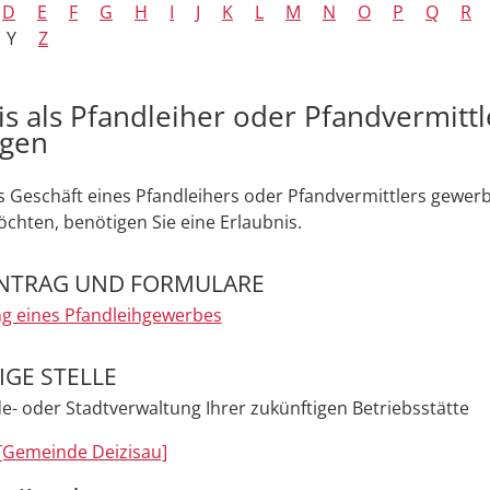
D
E
F
G
H
I
J
K
L
M
N
O
P
Q
R
Y
Z
is als Pfandleiher oder Pfandvermittl
agen
 Geschäft eines Pfandleihers oder Pfandvermittlers gewerb
chten, benötigen Sie eine Erlaubnis.
NTRAG UND FORMULARE
g eines Pfandleihgewerbes
GE STELLE
- oder Stadtverwaltung Ihrer zukünftigen Betriebsstätte
[Gemeinde Deizisau]