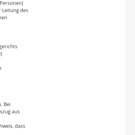
 Personen)
r Leitung des
chen
gerichts
gt
e
. Bei
uszug aus
hweis, dass