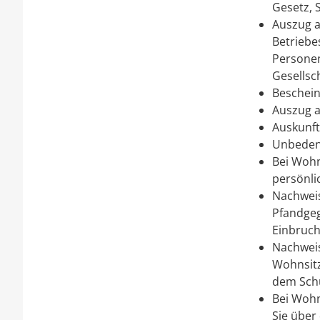
Gesetz, 
Auszug a
Betriebe
Personen
Gesellsc
Beschein
Auszug a
Auskunft
Unbeden
Bei Wohn
persönli
Nachweis
Pfandge
Einbruch
Nachweis
Wohnsitz
dem Schu
Bei Wohn
Sie über