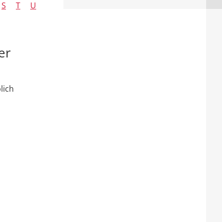
S
T
U
er
lich