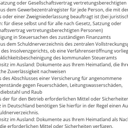
Satzung oder Gesellschaftsvertrag vertretungsberechtigten
us dem Gewerbezentralregister für jede Person, die mit de
s oder einer Zweigniederlassung beauftragt ist (bei juristis
: für diese selbst und für alle nach Gesetz, Satzung oder
haftsvertrag vertretungsberechtigten Personen)
igung in Steuersachen des zuständigen Finanzamts
us dem Schuldnerverzeichnis des zentralen Vollstreckungs
 des Insolvenzgerichts, ob eine Verfahrenseröffnung vorlie
klichkeitsbescheinigung des kommunalen Steueramts
sitz im Ausland: Dokumente aus Ihrem Heimatland, die Ihr
che Zuverlässigkeit nachweisen
 des Abschlusses einer Versicherung für angenommene
genstände gegen Feuerschäden, Leitungswasserschäden,
diebstahl und Raub
 der für den Betrieb erforderlichen Mittel oder Sicherheiten
 in Deutschland benötigen Sie hierfür in der Regel einen A
ldnerverzeichnis.
sitz im Ausland: Dokumente aus Ihrem Heimatland als Nac
 die erforderlichen Mittel oder Sicherheiten verfügen.