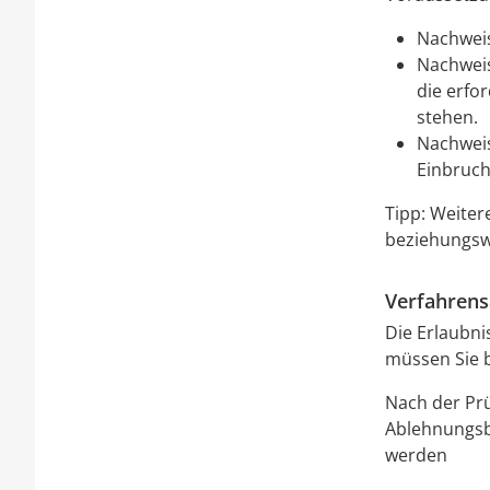
Nachweis
Nachweis
die erfo
stehen.
Nachweis
Einbruch
Tipp: Weiter
beziehungswe
Verfahrens
Die Erlaubni
müssen Sie b
Nach der Prü
Ablehnungsb
werden