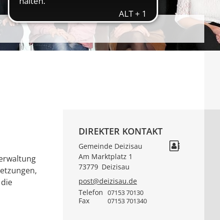
DIREKTER KONTAKT
Gemeinde Deizisau
Am Marktplatz 1
verwaltung
73779
Deizisau
setzungen,
post@deizisau.de
 die
Telefon
07153 70130
Fax
07153 701340