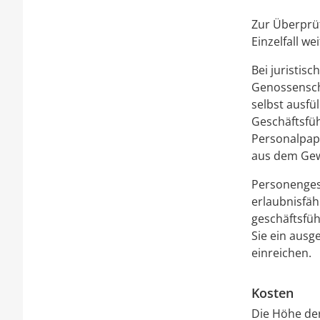
Zur Überprüf
Einzelfall w
Bei juristis
Genossenscha
selbst ausfü
Geschäftsfüh
Personalpapi
aus dem Gew
Personengese
erlaubnisfäh
geschäftsfüh
Sie ein ausg
einreichen.
Kosten
Die Höhe de