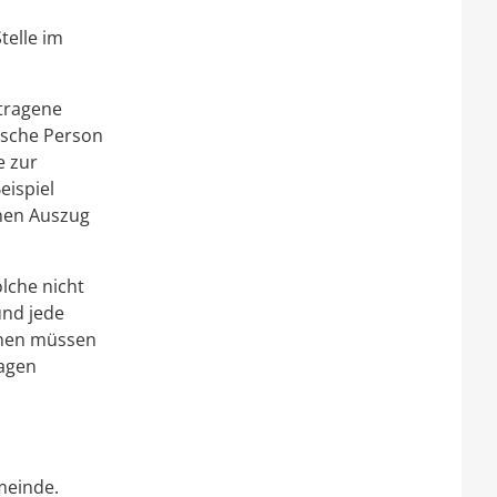
telle im
tragene
tische Person
e zur
eispiel
inen Auszug
lche nicht
und jede
sonen müssen
lagen
meinde.