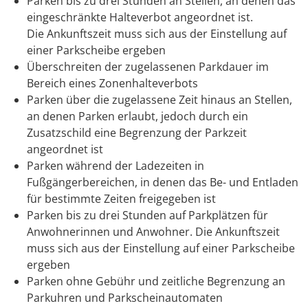
Parken bis zu drei Stunden an Stellen, an denen das
eing
e
schränkte Halteverbot angeordnet ist.
Die Ankunftszeit muss sich aus der Einstellung auf
einer Parkscheibe ergeben
Überschreiten der zugelassenen Parkdauer im
Bereich e
i
nes Zonenhalteverbots
Parken über die zugelassene Zeit hinaus an Stellen,
an d
e
nen Parken erlaubt, jedoch durch ein
Zusatzschild eine B
e
grenzung der Parkzeit
angeordnet ist
Parken während der Ladezeiten in
Fußgängerbereichen, in denen das Be- und Entladen
für bestimmte Zeiten freig
e
geben ist
Parken bis zu drei Stunden auf Parkplätzen für
Anwohn
e
rinnen und Anwohner. Die Ankunftszeit
muss sich aus der Einstellung auf einer Parkscheibe
ergeben
Parken ohne Gebühr und zeitliche Begrenzung an
Parku
h
ren und Parkscheinautomaten