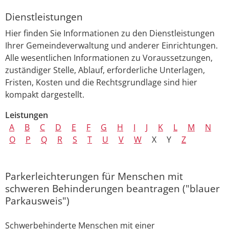
Dienstleistungen
Hier finden Sie Informationen zu den Dienstleistungen
Ihrer Gemeindeverwaltung und anderer Einrichtungen.
Alle wesentlichen Informationen zu Voraussetzungen,
zuständiger Stelle, Ablauf, erforderliche Unterlagen,
Fristen, Kosten und die Rechtsgrundlage sind hier
kompakt dargestellt.
Leistungen
A
B
C
D
E
F
G
H
I
J
K
L
M
N
O
P
Q
R
S
T
U
V
W
X
Y
Z
Parkerleichterungen für Menschen mit
schweren Behinderungen beantragen ("blauer
Parkausweis")
Schwerbehinderte Menschen mit einer