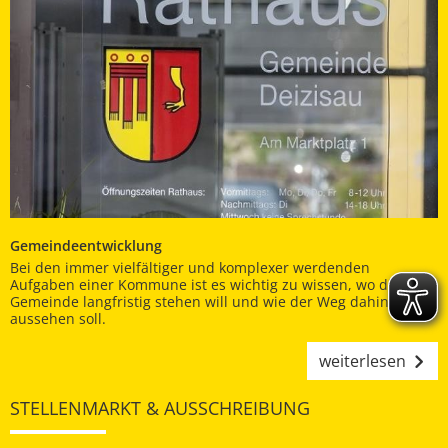
Gemeindeentwicklung
Bei den immer vielfältiger und komplexer werdenden
Aufgaben einer Kommune ist es wichtig zu wissen, wo die
Gemeinde langfristig stehen will und wie der Weg dahin
aussehen soll.
weiterlesen
STELLENMARKT & AUSSCHREIBUNG