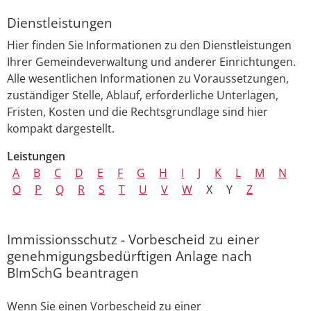
Dienstleistungen
Hier finden Sie Informationen zu den Dienstleistungen
Ihrer Gemeindeverwaltung und anderer Einrichtungen.
Alle wesentlichen Informationen zu Voraussetzungen,
zuständiger Stelle, Ablauf, erforderliche Unterlagen,
Fristen, Kosten und die Rechtsgrundlage sind hier
kompakt dargestellt.
Leistungen
A
B
C
D
E
F
G
H
I
J
K
L
M
N
O
P
Q
R
S
T
U
V
W
X
Y
Z
Immissionsschutz - Vorbescheid zu einer
genehmigungsbedürftigen Anlage nach
BImSchG beantragen
Wenn Sie einen Vorbescheid zu einer