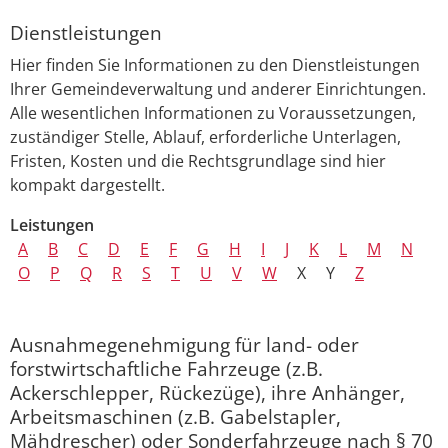
Dienstleistungen
Hier finden Sie Informationen zu den Dienstleistungen
Ihrer Gemeindeverwaltung und anderer Einrichtungen.
Alle wesentlichen Informationen zu Voraussetzungen,
zuständiger Stelle, Ablauf, erforderliche Unterlagen,
Fristen, Kosten und die Rechtsgrundlage sind hier
kompakt dargestellt.
Leistungen
A
B
C
D
E
F
G
H
I
J
K
L
M
N
O
P
Q
R
S
T
U
V
W
X
Y
Z
Ausnahmegenehmigung für land- oder
forstwirtschaftliche Fahrzeuge (z.B.
Ackerschlepper, Rückezüge), ihre Anhänger,
Arbeitsmaschinen (z.B. Gabelstapler,
Mähdrescher) oder Sonderfahrzeuge nach § 70