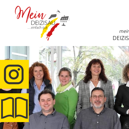
mei
DEIZI