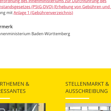
Verordnung des Innenministeriums zur Durchführung des
standsgesetzes (PStG-DVO) (Erhebung von Gebühren und 
ung mit
Anlage 1 (Gebührenverzeichnis)
ermerk
Innenministerium Baden-Württemberg
RTHEMEN &
STELLENMARKT &
RESSANTES
AUSSCHREIBUNG