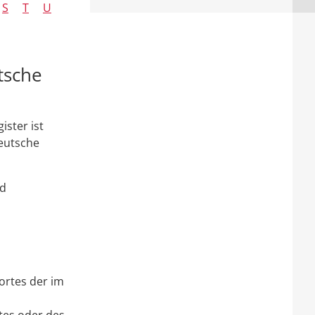
S
T
U
tsche
ister ist
deutsche
nd
ortes der im