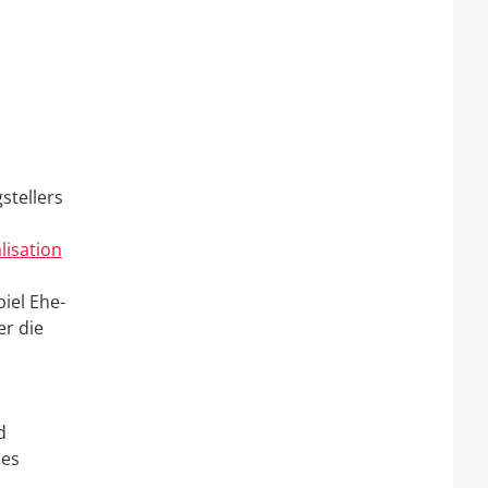
stellers
lisation
iel Ehe-
er die
d
des