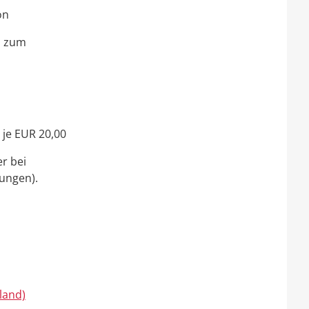
on
s zum
 je EUR 20,00
r bei
tungen).
land)