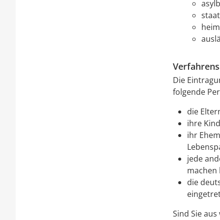
asylb
staat
heim
auslä
Verfahrens
Die Eintragu
folgende Per
die Elte
ihre Kin
ihr Ehem
Lebenspa
jede and
machen 
die deut
eingetret
Sind Sie aus