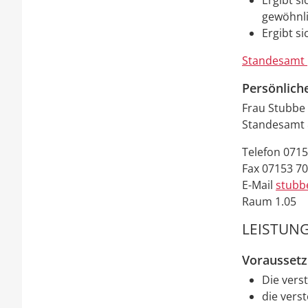
Ergibt s
gewöhnli
Ergibt s
Standesamt 
Persönlich
Frau
Stubbe
Standesamt 
Telefon
0715
Fax
07153 7
E-Mail
stubb
Raum
1.05
LEISTUNG
Vorausset
Die vers
die vers