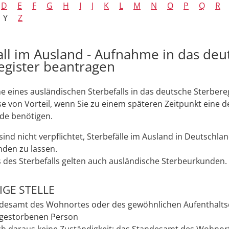
D
E
F
G
H
I
J
K
L
M
N
O
P
Q
R
Y
Z
all im Ausland - Aufnahme in das deu
egister beantragen
 eines ausländischen Sterbefalls in das deutsche Sterbereg
se von Vorteil, wenn Sie zu einem späteren Zeitpunkt eine 
de benötigen.
sind nicht verpflichtet, Sterbefälle im Ausland in Deutschla
den zu lassen.
 des Sterbefalls gelten auch ausländische Sterbeurkunden.
GE STELLE
desamt des Wohnortes oder des gewöhnlichen Aufenthalts
 gestorbenen Person