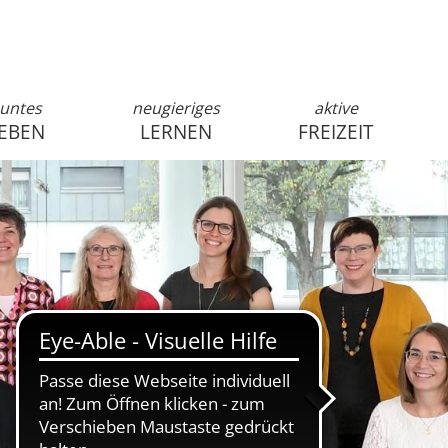
untes
neugieriges
aktive
EBEN
LERNEN
FREIZEIT
anmelden