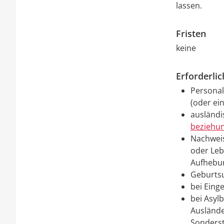
lassen.
Fristen
keine
Erforderli
Personal
(oder ei
ausländi
beziehun
Nachweis
oder Leb
Aufhebun
Geburts
bei Eing
bei Asyl
Auslände
Sonders