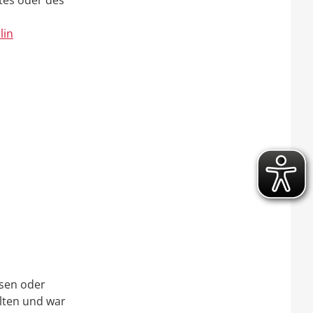
tes oder des
lin
ssen oder
lten und war