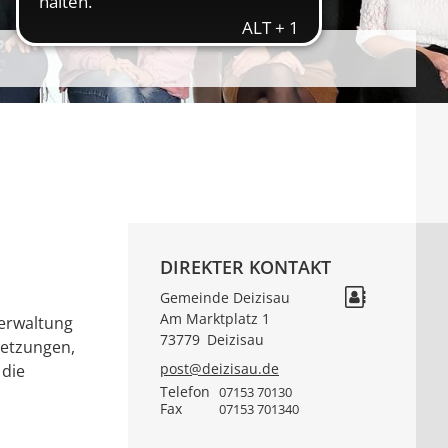
DIREKTER KONTAKT
Gemeinde Deizisau
Am Marktplatz 1
verwaltung
73779
Deizisau
setzungen,
post@deizisau.de
 die
Telefon
07153 70130
Fax
07153 701340