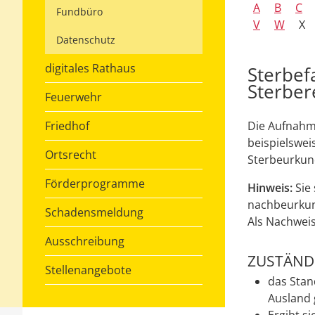
A
B
C
Fundbüro
V
W
X
Datenschutz
digitales Rathaus
Sterbef
Sterber
Feuerwehr
Friedhof
Die Aufnahme
beispielswei
Ortsrecht
Sterbeurkun
Förderprogramme
Hinweis:
Sie 
nachbeurkun
Schadensmeldung
Als Nachweis
Ausschreibung
ZUSTÄNDI
Stellenangebote
das Stan
Ausland