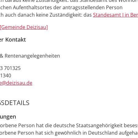
ich daraus keine Zuständigkeit: das Standesamt des Wohnor
chen Aufenthaltsortes der antragsstellenden Person
ich auch danach keine Zuständigkeit: das
Standesamt I in Ber
[Gemeinde Deizisau]
er Kontakt
& Rentenangelegenheiten
3 701325
01340
e@deizisau.de
SDETAILS
zungen
torbene Person hat die deutsche Staatsangehörigkeit bese
torbene Person hat sich gewöhnlich in Deutschland aufgeha