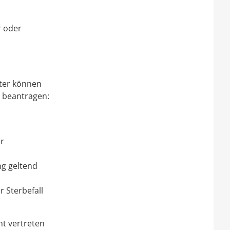
r oder
ster können
e beantragen:
r
ng geltend
 Sterbefall
ht vertreten