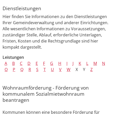
Dienstleistungen
Hier finden Sie Informationen zu den Dienstleistungen
Ihrer Gemeindeverwaltung und anderer Einrichtungen.
Alle wesentlichen Informationen zu Voraussetzungen,
zuständiger Stelle, Ablauf, erforderliche Unterlagen,
Fristen, Kosten und die Rechtsgrundlage sind hier
kompakt dargestellt.
Leistungen
A
B
C
D
E
F
G
H
I
J
K
L
M
N
O
P
Q
R
S
T
U
V
W
X
Y
Z
Wohnraumförderung - Förderung von
kommunalem Sozialmietwohnraum
beantragen
Kommunen können eine besondere Förderung für